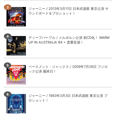
全収録！
ジャーニー / 2013年3月11日 日本武道館 東京公演 サ
*NEW RELEASE (最新約3ヶ月)
2024.6.9
ウンドボード＆プロショット！
ジャーニー / 1979年5月8+9日 コロラド州 2公演 SBD 完全収録！
ディープパープル / メルボルン公演 初CD化！ WARM
UP IN AUSTRALIA ’84 + 貴重音源！
ベースメント・ジャックス / 2009年7月26日 フジロ
ック公演 最終日！
ジャーニー / 1983年3月3日 日本武道館 東京公演 プ
ロショット！