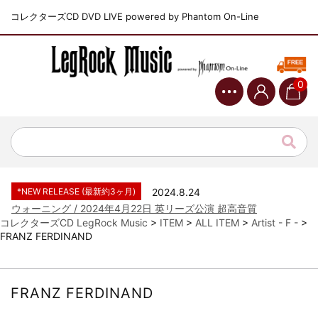
コレクターズCD DVD LIVE powered by Phantom On-Line
0
*NEW RELEASE (最新約3ヶ月)
2024.6.9
ジャーニー / 1979年5月8+9日 コロラド州 2公演 SBD 完全収録！
*NEW RELEASE (最新約3ヶ月)
2024.11.9
NGHFB / 2024年7月28日 フジロック’24公演 超高音質AI-SBD！
*NEW RELEASE (最新約3ヶ月)
2024.8.24
ウォーニング / 2024年4月22日 英リーズ公演 超高音質
IEM+Aud！
コレクターズCD LegRock Music
>
ITEM
>
ALL ITEM
>
Artist - F -
>
FRANZ FERDINAND
*NEW RELEASE (最新約3ヶ月)
2024.6.24
ビリー・ジョエル / 2024年3月24日 100Aniv. 米M.S.G公演 完全
収録！
*NEW RELEASE (最新約3ヶ月)
2024.6.24
FRANZ FERDINAND
リアム・ギャラガー / 2024年6月3日 カーディフ公演 IEM/AUD 完