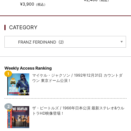
ウォーニング / 2024年4月22日 英リーズ公演 超高音質
¥3,900
（税込）
IEM+Aud！
*NEW RELEASE (最新約3ヶ月)
2024.6.24
ビリー・ジョエル / 2024年3月24日 100Aniv. 米M.S.G公演 完全
収録！
CATEGORY
*NEW RELEASE (最新約3ヶ月)
2024.6.24
CATEGORY
リアム・ギャラガー / 2024年6月3日 カーディフ公演 IEM/AUD 完
全収録！
*NEW RELEASE (最新約3ヶ月)
2024.6.24
スコーピオンズ / 2024年6月15日 リスボン公演 FHD 完全収録！
*NEW RELEASE (最新約3ヶ月)
2024.6.20
Weekly Access Ranking
マネスキン / 2024年6月9日 ドイツ ROCK AM RING 公演 FHD 完
マイケル・ジャクソン / 1992年12月31日 カウントダ
全収録！
ウン 東京ドーム公演！
*NEW RELEASE (最新約3ヶ月)
2024.6.9
リアム・ギャラガー / 2024年6月1日 英国シェフィールド公演 完
全収録！
*NEW RELEASE (最新約3ヶ月)
2024.6.9
ザ・ビートルズ / 1966年日本公演 最新ステレオ&ウル
トラHD映像登場！
メガデス / 2023年8月4日 ドイツ W.O.A. 公演 FHD 完全収録！
*NEW RELEASE (最新約3ヶ月)
2024.6.9
ユーライア・ヒープ / 2023年8月3日 ドイツ W.O.A. 公演 FHD 完