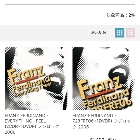
全収録！
*NEW RELEASE (最新約3ヶ月)
2024.6.24
対象商品：2件
スコーピオンズ / 2024年6月15日 リスボン公演 FHD 完全収録！
*NEW RELEASE (最新約3ヶ月)
2024.6.20
マネスキン / 2024年6月9日 ドイツ ROCK AM RING 公演 FHD 完
表示切替
全収録！
*NEW RELEASE (最新約3ヶ月)
2024.6.9
リアム・ギャラガー / 2024年6月1日 英国シェフィールド公演 完
全収録！
*NEW RELEASE (最新約3ヶ月)
2024.6.9
メガデス / 2023年8月4日 ドイツ W.O.A. 公演 FHD 完全収録！
*NEW RELEASE (最新約3ヶ月)
2024.6.9
ユーライア・ヒープ / 2023年8月3日 ドイツ W.O.A. 公演 FHD 完
全収録！
*NEW RELEASE (最新約3ヶ月)
2024.6.9
ジャーニー / 1979年5月8+9日 コロラド州 2公演 SBD 完全収録！
FRANZ FERDINAND -
FRANZ FERDINAND -
*NEW RELEASE (最新約3ヶ月)
2024.11.9
EVERYTHING I FEEL
728FRF06 (1DVDR) フジロッ
NGHFB / 2024年7月28日 フジロック’24公演 超高音質AI-SBD！
(2CDR+1DVDR) フジロック
ク 2006
2006
*NEW RELEASE (最新約3ヶ月)
2024.8.24
¥2,400
（税込）