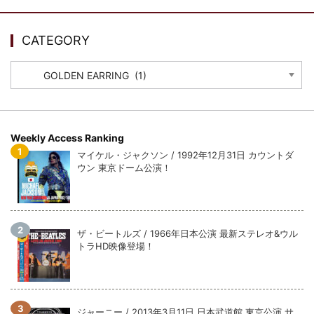
ウォーニング / 2024年4月22日 英リーズ公演 超高音質
IEM+Aud！
*NEW RELEASE (最新約3ヶ月)
2024.6.24
CATEGORY
ビリー・ジョエル / 2024年3月24日 100Aniv. 米M.S.G公演 完全
収録！
CATEGORY
*NEW RELEASE (最新約3ヶ月)
2024.6.24
リアム・ギャラガー / 2024年6月3日 カーディフ公演 IEM/AUD 完
全収録！
*NEW RELEASE (最新約3ヶ月)
2024.6.24
Weekly Access Ranking
スコーピオンズ / 2024年6月15日 リスボン公演 FHD 完全収録！
マイケル・ジャクソン / 1992年12月31日 カウントダ
*NEW RELEASE (最新約3ヶ月)
2024.6.20
ウン 東京ドーム公演！
マネスキン / 2024年6月9日 ドイツ ROCK AM RING 公演 FHD 完
全収録！
*NEW RELEASE (最新約3ヶ月)
2024.6.9
リアム・ギャラガー / 2024年6月1日 英国シェフィールド公演 完
ザ・ビートルズ / 1966年日本公演 最新ステレオ&ウル
全収録！
トラHD映像登場！
*NEW RELEASE (最新約3ヶ月)
2024.6.9
メガデス / 2023年8月4日 ドイツ W.O.A. 公演 FHD 完全収録！
*NEW RELEASE (最新約3ヶ月)
2024.6.9
ユーライア・ヒープ / 2023年8月3日 ドイツ W.O.A. 公演 FHD 完
ジャーニー / 2013年3月11日 日本武道館 東京公演 サ