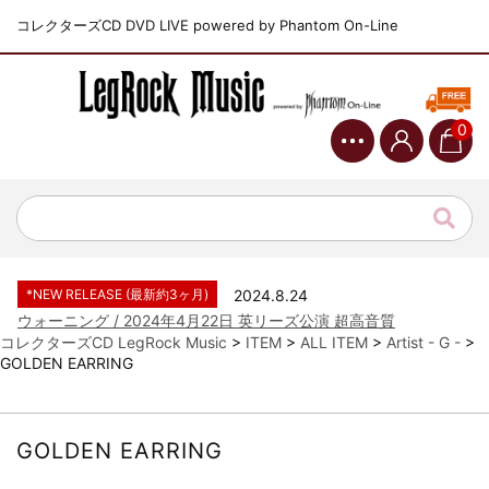
コレクターズCD DVD LIVE powered by Phantom On-Line
0
*NEW RELEASE (最新約3ヶ月)
2024.6.9
ジャーニー / 1979年5月8+9日 コロラド州 2公演 SBD 完全収録！
*NEW RELEASE (最新約3ヶ月)
2024.11.9
NGHFB / 2024年7月28日 フジロック’24公演 超高音質AI-SBD！
*NEW RELEASE (最新約3ヶ月)
2024.8.24
ウォーニング / 2024年4月22日 英リーズ公演 超高音質
IEM+Aud！
コレクターズCD LegRock Music
>
ITEM
>
ALL ITEM
>
Artist - G -
>
GOLDEN EARRING
*NEW RELEASE (最新約3ヶ月)
2024.6.24
ビリー・ジョエル / 2024年3月24日 100Aniv. 米M.S.G公演 完全
収録！
*NEW RELEASE (最新約3ヶ月)
2024.6.24
GOLDEN EARRING
リアム・ギャラガー / 2024年6月3日 カーディフ公演 IEM/AUD 完