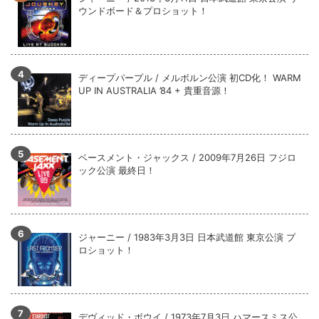
全収録！
ウンドボード＆プロショット！
*NEW RELEASE (最新約3ヶ月)
2024.6.9
ジャーニー / 1979年5月8+9日 コロラド州 2公演 SBD 完全収録！
ディープパープル / メルボルン公演 初CD化！ WARM
UP IN AUSTRALIA ’84 + 貴重音源！
ベースメント・ジャックス / 2009年7月26日 フジロ
ック公演 最終日！
ジャーニー / 1983年3月3日 日本武道館 東京公演 プ
ロショット！
デヴィッド・ボウイ / 1973年7月3日 ハマースミス公