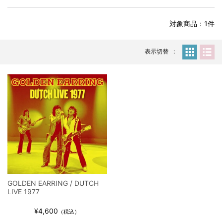
全収録！
*NEW RELEASE (最新約3ヶ月)
2024.6.24
対象商品：1件
スコーピオンズ / 2024年6月15日 リスボン公演 FHD 完全収録！
*NEW RELEASE (最新約3ヶ月)
2024.6.20
マネスキン / 2024年6月9日 ドイツ ROCK AM RING 公演 FHD 完
表示切替
全収録！
*NEW RELEASE (最新約3ヶ月)
2024.6.9
リアム・ギャラガー / 2024年6月1日 英国シェフィールド公演 完
全収録！
*NEW RELEASE (最新約3ヶ月)
2024.6.9
メガデス / 2023年8月4日 ドイツ W.O.A. 公演 FHD 完全収録！
*NEW RELEASE (最新約3ヶ月)
2024.6.9
ユーライア・ヒープ / 2023年8月3日 ドイツ W.O.A. 公演 FHD 完
全収録！
*NEW RELEASE (最新約3ヶ月)
2024.6.9
ジャーニー / 1979年5月8+9日 コロラド州 2公演 SBD 完全収録！
GOLDEN EARRING / DUTCH
*NEW RELEASE (最新約3ヶ月)
2024.11.9
LIVE 1977
NGHFB / 2024年7月28日 フジロック’24公演 超高音質AI-SBD！
¥4,600
*NEW RELEASE (最新約3ヶ月)
2024.8.24
（税込）