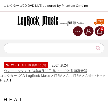
コレクターズCD DVD LIVE powered by Phantom On-Line
0
*NEW RELEASE (最新約3ヶ月)
2024.6.9
ジャーニー / 1979年5月8+9日 コロラド州 2公演 SBD 完全収録！
*NEW RELEASE (最新約3ヶ月)
2024.11.9
NGHFB / 2024年7月28日 フジロック’24公演 超高音質AI-SBD！
*NEW RELEASE (最新約3ヶ月)
2024.8.24
ウォーニング / 2024年4月22日 英リーズ公演 超高音質
IEM+Aud！
コレクターズCD LegRock Music
>
ITEM
>
ALL ITEM
>
Artist - H -
>
H.E.A.T
*NEW RELEASE (最新約3ヶ月)
2024.6.24
ビリー・ジョエル / 2024年3月24日 100Aniv. 米M.S.G公演 完全
収録！
*NEW RELEASE (最新約3ヶ月)
2024.6.24
H.E.A.T
リアム・ギャラガー / 2024年6月3日 カーディフ公演 IEM/AUD 完