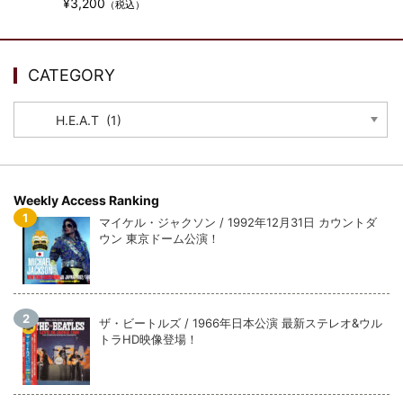
ウォーニング / 2024年4月22日 英リーズ公演 超高音質
¥3,200
（税込）
IEM+Aud！
*NEW RELEASE (最新約3ヶ月)
2024.6.24
ビリー・ジョエル / 2024年3月24日 100Aniv. 米M.S.G公演 完全
CATEGORY
収録！
*NEW RELEASE (最新約3ヶ月)
2024.6.24
CATEGORY
リアム・ギャラガー / 2024年6月3日 カーディフ公演 IEM/AUD 完
全収録！
*NEW RELEASE (最新約3ヶ月)
2024.6.24
スコーピオンズ / 2024年6月15日 リスボン公演 FHD 完全収録！
Weekly Access Ranking
*NEW RELEASE (最新約3ヶ月)
2024.6.20
マイケル・ジャクソン / 1992年12月31日 カウントダ
マネスキン / 2024年6月9日 ドイツ ROCK AM RING 公演 FHD 完
ウン 東京ドーム公演！
全収録！
*NEW RELEASE (最新約3ヶ月)
2024.6.9
リアム・ギャラガー / 2024年6月1日 英国シェフィールド公演 完
全収録！
ザ・ビートルズ / 1966年日本公演 最新ステレオ&ウル
*NEW RELEASE (最新約3ヶ月)
2024.6.9
トラHD映像登場！
メガデス / 2023年8月4日 ドイツ W.O.A. 公演 FHD 完全収録！
*NEW RELEASE (最新約3ヶ月)
2024.6.9
ユーライア・ヒープ / 2023年8月3日 ドイツ W.O.A. 公演 FHD 完