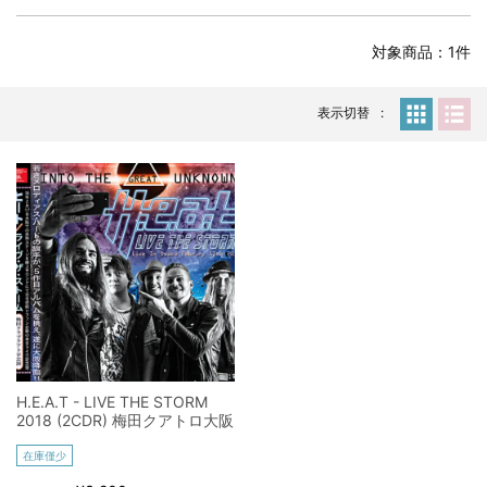
全収録！
*NEW RELEASE (最新約3ヶ月)
2024.6.24
対象商品：1件
スコーピオンズ / 2024年6月15日 リスボン公演 FHD 完全収録！
*NEW RELEASE (最新約3ヶ月)
2024.6.20
マネスキン / 2024年6月9日 ドイツ ROCK AM RING 公演 FHD 完
表示切替
全収録！
*NEW RELEASE (最新約3ヶ月)
2024.6.9
リアム・ギャラガー / 2024年6月1日 英国シェフィールド公演 完
全収録！
*NEW RELEASE (最新約3ヶ月)
2024.6.9
メガデス / 2023年8月4日 ドイツ W.O.A. 公演 FHD 完全収録！
*NEW RELEASE (最新約3ヶ月)
2024.6.9
ユーライア・ヒープ / 2023年8月3日 ドイツ W.O.A. 公演 FHD 完
全収録！
*NEW RELEASE (最新約3ヶ月)
2024.6.9
ジャーニー / 1979年5月8+9日 コロラド州 2公演 SBD 完全収録！
H.E.A.T - LIVE THE STORM
*NEW RELEASE (最新約3ヶ月)
2024.11.9
2018 (2CDR) 梅田クアトロ大阪
NGHFB / 2024年7月28日 フジロック’24公演 超高音質AI-SBD！
在庫僅少
*NEW RELEASE (最新約3ヶ月)
2024.8.24