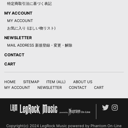
特定商取引法に基づく表記
MY ACCOUNT
MY ACCOUNT
お気に入り (ほしい物リスト)
NEWSLETTER
MAIL ADDRESS 新規登録・変更・解除
CONTACT
CART
HOME
SITEMAP
ITEM (ALL)
ABOUT US
MY ACCOUNT
NEWSLETTER
CONTACT
CART
Copyright(c) 2024 LegRock Music powered by Phantom On-Line