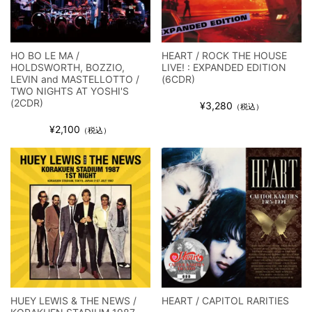
HO BO LE MA /
HEART / ROCK THE HOUSE
HOLDSWORTH, BOZZIO,
LIVE! : EXPANDED EDITION
LEVIN and MASTELLOTTO /
(6CDR)
TWO NIGHTS AT YOSHI'S
(2CDR)
¥3,280
（税込）
¥2,100
（税込）
HUEY LEWIS & THE NEWS /
HEART / CAPITOL RARITIES