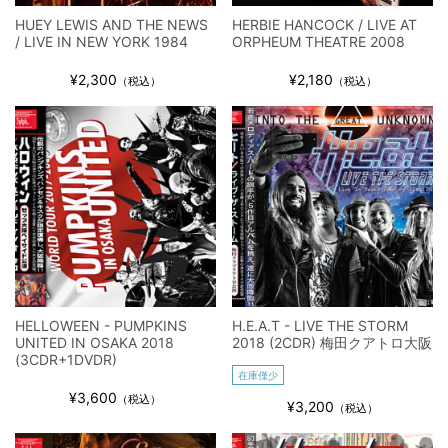
HUEY LEWIS AND THE NEWS
HERBIE HANCOCK / LIVE AT
/ LIVE IN NEW YORK 1984
ORPHEUM THEATRE 2008
¥2,300
¥2,180
（税込）
（税込）
HELLOWEEN - PUMPKINS
H.E.A.T - LIVE THE STORM
UNITED IN OSAKA 2018
2018 (2CDR) 梅田クアトロ大阪
(3CDR+1DVDR)
在庫僅少
¥3,600
（税込）
¥3,200
（税込）