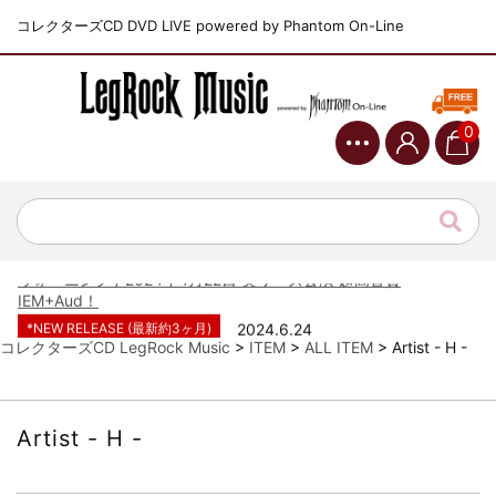
コレクターズCD DVD LIVE powered by Phantom On-Line
0
*NEW RELEASE (最新約3ヶ月)
2024.6.9
ジャーニー / 1979年5月8+9日 コロラド州 2公演 SBD 完全収録！
*NEW RELEASE (最新約3ヶ月)
2024.11.9
NGHFB / 2024年7月28日 フジロック’24公演 超高音質AI-SBD！
*NEW RELEASE (最新約3ヶ月)
2024.8.24
ウォーニング / 2024年4月22日 英リーズ公演 超高音質
IEM+Aud！
*NEW RELEASE (最新約3ヶ月)
2024.6.24
ビリー・ジョエル / 2024年3月24日 100Aniv. 米M.S.G公演 完全
コレクターズCD LegRock Music
>
ITEM
>
ALL ITEM
>
Artist - H -
収録！
*NEW RELEASE (最新約3ヶ月)
2024.6.24
リアム・ギャラガー / 2024年6月3日 カーディフ公演 IEM/AUD 完
Artist - H -
全収録！
*NEW RELEASE (最新約3ヶ月)
2024.6.24