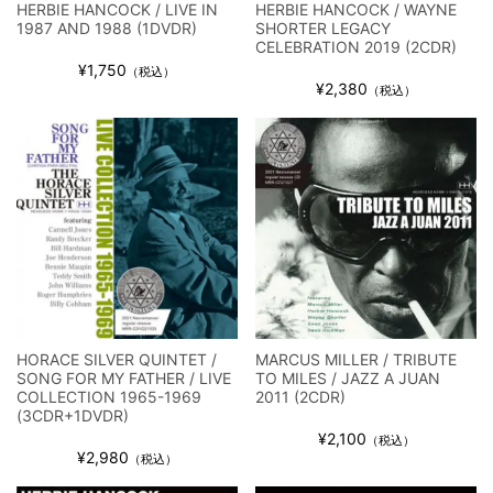
HERBIE HANCOCK / LIVE IN
HERBIE HANCOCK / WAYNE
1987 AND 1988 (1DVDR)
SHORTER LEGACY
CELEBRATION 2019 (2CDR)
¥1,750
（税込）
¥2,380
（税込）
HORACE SILVER QUINTET /
MARCUS MILLER / TRIBUTE
SONG FOR MY FATHER / LIVE
TO MILES / JAZZ A JUAN
COLLECTION 1965-1969
2011 (2CDR)
(3CDR+1DVDR)
¥2,100
（税込）
¥2,980
（税込）