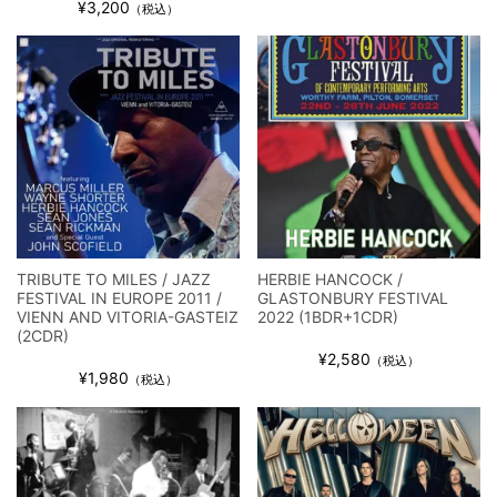
¥3,200
（税込）
ビリー・ジョエル / 2024年3月24日 100Aniv. 米M.S.G公演 完全
収録！
*NEW RELEASE (最新約3ヶ月)
2024.6.24
リアム・ギャラガー / 2024年6月3日 カーディフ公演 IEM/AUD 完
全収録！
*NEW RELEASE (最新約3ヶ月)
2024.6.24
スコーピオンズ / 2024年6月15日 リスボン公演 FHD 完全収録！
*NEW RELEASE (最新約3ヶ月)
2024.6.20
マネスキン / 2024年6月9日 ドイツ ROCK AM RING 公演 FHD 完
全収録！
*NEW RELEASE (最新約3ヶ月)
2024.6.9
TRIBUTE TO MILES / JAZZ
HERBIE HANCOCK /
FESTIVAL IN EUROPE 2011 /
GLASTONBURY FESTIVAL
リアム・ギャラガー / 2024年6月1日 英国シェフィールド公演 完
VIENN AND VITORIA-GASTEIZ
2022 (1BDR+1CDR)
全収録！
(2CDR)
*NEW RELEASE (最新約3ヶ月)
2024.6.9
¥2,580
（税込）
¥1,980
メガデス / 2023年8月4日 ドイツ W.O.A. 公演 FHD 完全収録！
（税込）
*NEW RELEASE (最新約3ヶ月)
2024.6.9
ユーライア・ヒープ / 2023年8月3日 ドイツ W.O.A. 公演 FHD 完
全収録！
*NEW RELEASE (最新約3ヶ月)
2024.6.9