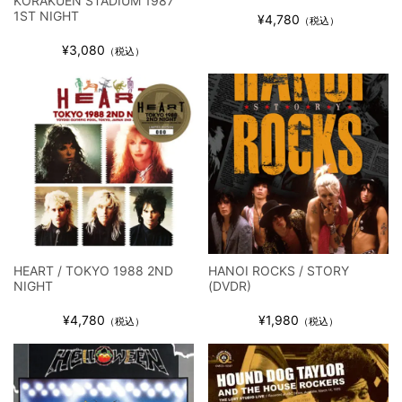
KORAKUEN STADIUM 1987
1ST NIGHT
¥4,780
（税込）
¥3,080
（税込）
HEART / TOKYO 1988 2ND
HANOI ROCKS / STORY
NIGHT
(DVDR)
¥4,780
¥1,980
（税込）
（税込）