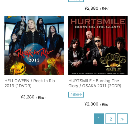
¥2,880
（税込）
HELLOWEEN / Rock In Rio
HURTSMILE - Burning The
2013 (1DVDR)
Glory / OSAKA 2011 (2CDR)
在庫僅少
¥3,280
（税込）
¥2,800
（税込）
1
2
≫