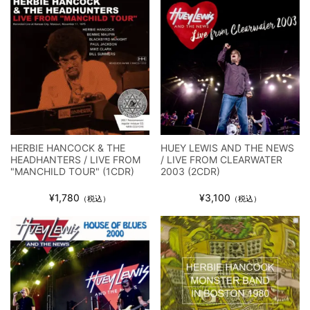
HERBIE HANCOCK & THE
HUEY LEWIS AND THE NEWS
HEADHANTERS / LIVE FROM
/ LIVE FROM CLEARWATER
"MANCHILD TOUR" (1CDR)
2003 (2CDR)
¥1,780
¥3,100
（税込）
（税込）