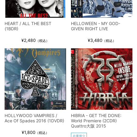
HEART / ALL THE BEST
HELLOWEEN - MY GOD-
(1BDR)
GIVEN RIGHT LIVE
¥2,480
¥3,480
（税込）
（税込）
HOLLYWOOD VAMPIRES /
HIBRIA - GET THE DONE:
Ace Of Spades 2016 (1DVDR)
World Premiere (2CDR)
Quattro大阪 2015
¥1,800
（税込）
在庫僅少