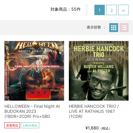
スコーピオンズ / 2024年6月15日 リスボン公演 FHD 完全収録！
*NEW RELEASE (最新約3ヶ月)
2024.6.20
対象商品：55件
1
2
≫
マネスキン / 2024年6月9日 ドイツ ROCK AM RING 公演 FHD 完
全収録！
表示切替
*NEW RELEASE (最新約3ヶ月)
2024.6.9
リアム・ギャラガー / 2024年6月1日 英国シェフィールド公演 完
全収録！
*NEW RELEASE (最新約3ヶ月)
2024.6.9
メガデス / 2023年8月4日 ドイツ W.O.A. 公演 FHD 完全収録！
*NEW RELEASE (最新約3ヶ月)
2024.6.9
ユーライア・ヒープ / 2023年8月3日 ドイツ W.O.A. 公演 FHD 完
全収録！
*NEW RELEASE (最新約3ヶ月)
2024.6.9
ジャーニー / 1979年5月8+9日 コロラド州 2公演 SBD 完全収録！
*NEW RELEASE (最新約3ヶ月)
2024.11.9
NGHFB / 2024年7月28日 フジロック’24公演 超高音質AI-SBD！
HELLOWEEN - Final Night At
HERBIE HANCOCK TRIO /
BUDOKAN 2023
LIVE AT RATHAUS 1987
*NEW RELEASE (最新約3ヶ月)
2024.8.24
(1BDR+2CDR) Pro+SBD
(1CDR)
ウォーニング / 2024年4月22日 英リーズ公演 超高音質
IEM+Aud！
新着商品
お勧め商品
¥1,680
（税込）
*NEW RELEASE (最新約3ヶ月)
2024.6.24