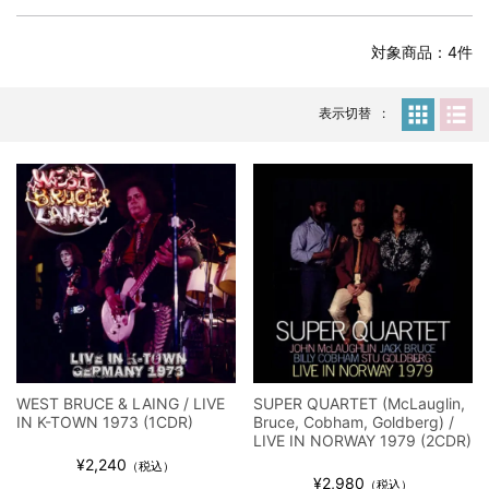
全収録！
*NEW RELEASE (最新約3ヶ月)
2024.6.24
対象商品：4件
スコーピオンズ / 2024年6月15日 リスボン公演 FHD 完全収録！
*NEW RELEASE (最新約3ヶ月)
2024.6.20
マネスキン / 2024年6月9日 ドイツ ROCK AM RING 公演 FHD 完
表示切替
全収録！
*NEW RELEASE (最新約3ヶ月)
2024.6.9
リアム・ギャラガー / 2024年6月1日 英国シェフィールド公演 完
全収録！
*NEW RELEASE (最新約3ヶ月)
2024.6.9
メガデス / 2023年8月4日 ドイツ W.O.A. 公演 FHD 完全収録！
*NEW RELEASE (最新約3ヶ月)
2024.6.9
ユーライア・ヒープ / 2023年8月3日 ドイツ W.O.A. 公演 FHD 完
全収録！
*NEW RELEASE (最新約3ヶ月)
2024.6.9
ジャーニー / 1979年5月8+9日 コロラド州 2公演 SBD 完全収録！
WEST BRUCE & LAING / LIVE
SUPER QUARTET (McLauglin,
*NEW RELEASE (最新約3ヶ月)
2024.11.9
IN K-TOWN 1973 (1CDR)
Bruce, Cobham, Goldberg) /
NGHFB / 2024年7月28日 フジロック’24公演 超高音質AI-SBD！
LIVE IN NORWAY 1979 (2CDR)
¥2,240
*NEW RELEASE (最新約3ヶ月)
2024.8.24
（税込）
¥2,980
（税込）