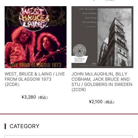
ウォーニング / 2024年4月22日 英リーズ公演 超高音質
IEM+Aud！
*NEW RELEASE (最新約3ヶ月)
2024.6.24
ビリー・ジョエル / 2024年3月24日 100Aniv. 米M.S.G公演 完全
収録！
*NEW RELEASE (最新約3ヶ月)
2024.6.24
リアム・ギャラガー / 2024年6月3日 カーディフ公演 IEM/AUD 完
全収録！
*NEW RELEASE (最新約3ヶ月)
2024.6.24
スコーピオンズ / 2024年6月15日 リスボン公演 FHD 完全収録！
*NEW RELEASE (最新約3ヶ月)
2024.6.20
WEST, BRUCE & LAING / LIVE
JOHN McLAUGHLIN, BILLY
マネスキン / 2024年6月9日 ドイツ ROCK AM RING 公演 FHD 完
FROM GLASGOW 1973
COBHAM, JACK BRUCE AND
(2CDR）
STU / GOLDBERG IN SWEDEN
全収録！
(2CDR)
*NEW RELEASE (最新約3ヶ月)
2024.6.9
¥3,280
（税込）
リアム・ギャラガー / 2024年6月1日 英国シェフィールド公演 完
¥2,100
（税込）
全収録！
*NEW RELEASE (最新約3ヶ月)
2024.6.9
メガデス / 2023年8月4日 ドイツ W.O.A. 公演 FHD 完全収録！
CATEGORY
*NEW RELEASE (最新約3ヶ月)
2024.6.9
ユーライア・ヒープ / 2023年8月3日 ドイツ W.O.A. 公演 FHD 完
CATEGORY