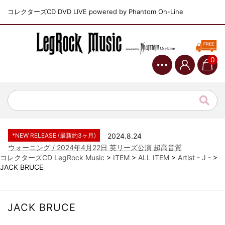
コレクターズCD DVD LIVE powered by Phantom On-Line
0
*NEW RELEASE (最新約3ヶ月)
2024.6.9
ジャーニー / 1979年5月8+9日 コロラド州 2公演 SBD 完全収録！
*NEW RELEASE (最新約3ヶ月)
2024.11.9
NGHFB / 2024年7月28日 フジロック’24公演 超高音質AI-SBD！
*NEW RELEASE (最新約3ヶ月)
2024.8.24
ウォーニング / 2024年4月22日 英リーズ公演 超高音質
IEM+Aud！
コレクターズCD LegRock Music
>
ITEM
>
ALL ITEM
>
Artist - J -
>
JACK BRUCE
*NEW RELEASE (最新約3ヶ月)
2024.6.24
ビリー・ジョエル / 2024年3月24日 100Aniv. 米M.S.G公演 完全
収録！
*NEW RELEASE (最新約3ヶ月)
2024.6.24
JACK BRUCE
リアム・ギャラガー / 2024年6月3日 カーディフ公演 IEM/AUD 完