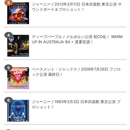
全収録！
ジャーニー / 2013年3月11日 日本武道館 東京公演 サ
ウンドボード＆プロショット！
*NEW RELEASE (最新約3ヶ月)
2024.6.9
ジャーニー / 1979年5月8+9日 コロラド州 2公演 SBD 完全収録！
ディープパープル / メルボルン公演 初CD化！ WARM
UP IN AUSTRALIA ’84 + 貴重音源！
ベースメント・ジャックス / 2009年7月26日 フジロ
ック公演 最終日！
ジャーニー / 1983年3月3日 日本武道館 東京公演 プ
ロショット！