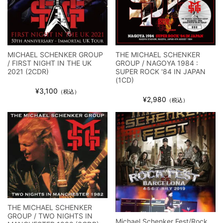
全収録！
*NEW RELEASE (最新約3ヶ月)
2024.6.9
ジャーニー / 1979年5月8+9日 コロラド州 2公演 SBD 完全収録！
MICHAEL SCHENKER GROUP
THE MICHAEL SCHENKER
/ FIRST NIGHT IN THE UK
GROUP / NAGOYA 1984 :
2021 (2CDR)
SUPER ROCK '84 IN JAPAN
(1CD)
¥3,100
（税込）
¥2,980
（税込）
THE MICHAEL SCHENKER
GROUP / TWO NIGHTS IN
Michael Schenker Fest/Rock