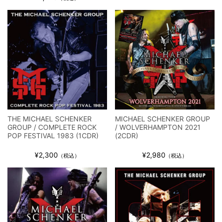
ウォーニング / 2024年4月22日 英リーズ公演 超高音質
IEM+Aud！
*NEW RELEASE (最新約3ヶ月)
2024.6.24
ビリー・ジョエル / 2024年3月24日 100Aniv. 米M.S.G公演 完全
収録！
*NEW RELEASE (最新約3ヶ月)
2024.6.24
リアム・ギャラガー / 2024年6月3日 カーディフ公演 IEM/AUD 完
全収録！
*NEW RELEASE (最新約3ヶ月)
2024.6.24
スコーピオンズ / 2024年6月15日 リスボン公演 FHD 完全収録！
*NEW RELEASE (最新約3ヶ月)
2024.6.20
THE MICHAEL SCHENKER
MICHAEL SCHENKER GROUP
マネスキン / 2024年6月9日 ドイツ ROCK AM RING 公演 FHD 完
GROUP / COMPLETE ROCK
/ WOLVERHAMPTON 2021
POP FESTIVAL 1983 (1CDR)
(2CDR)
全収録！
*NEW RELEASE (最新約3ヶ月)
2024.6.9
¥2,300
¥2,980
（税込）
（税込）
リアム・ギャラガー / 2024年6月1日 英国シェフィールド公演 完
全収録！
*NEW RELEASE (最新約3ヶ月)
2024.6.9
メガデス / 2023年8月4日 ドイツ W.O.A. 公演 FHD 完全収録！
*NEW RELEASE (最新約3ヶ月)
2024.6.9
ユーライア・ヒープ / 2023年8月3日 ドイツ W.O.A. 公演 FHD 完