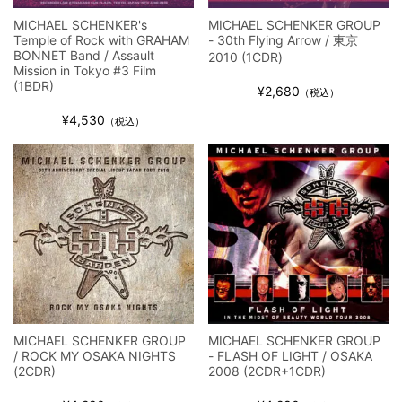
MICHAEL SCHENKER's
MICHAEL SCHENKER GROUP
Temple of Rock with GRAHAM
- 30th Flying Arrow / 東京
BONNET Band / Assault
2010 (1CDR)
Mission in Tokyo #3 Film
(1BDR)
¥2,680
（税込）
¥4,530
（税込）
MICHAEL SCHENKER GROUP
MICHAEL SCHENKER GROUP
/ ROCK MY OSAKA NIGHTS
- FLASH OF LIGHT / OSAKA
(2CDR)
2008 (2CDR+1CDR)