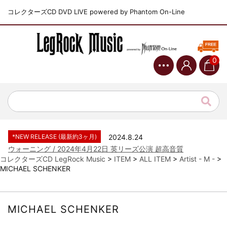
コレクターズCD DVD LIVE powered by Phantom On-Line
0
*NEW RELEASE (最新約3ヶ月)
2024.6.9
ジャーニー / 1979年5月8+9日 コロラド州 2公演 SBD 完全収録！
*NEW RELEASE (最新約3ヶ月)
2024.11.9
NGHFB / 2024年7月28日 フジロック’24公演 超高音質AI-SBD！
*NEW RELEASE (最新約3ヶ月)
2024.8.24
ウォーニング / 2024年4月22日 英リーズ公演 超高音質
IEM+Aud！
コレクターズCD LegRock Music
>
ITEM
>
ALL ITEM
>
Artist - M -
>
MICHAEL SCHENKER
*NEW RELEASE (最新約3ヶ月)
2024.6.24
ビリー・ジョエル / 2024年3月24日 100Aniv. 米M.S.G公演 完全
収録！
*NEW RELEASE (最新約3ヶ月)
2024.6.24
MICHAEL SCHENKER
リアム・ギャラガー / 2024年6月3日 カーディフ公演 IEM/AUD 完