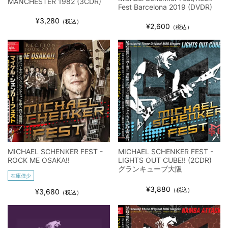
MANCHESTER 1982 (3CDR)
Fest Barcelona 2019 (DVDR)
¥3,280
（税込）
¥2,600
（税込）
MICHAEL SCHENKER FEST -
MICHAEL SCHENKER FEST -
ROCK ME OSAKA!!
LIGHTS OUT CUBE!! (2CDR)
グランキューブ大阪
在庫僅少
¥3,880
（税込）
¥3,680
（税込）