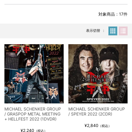
全収録！
*NEW RELEASE (最新約3ヶ月)
2024.6.24
対象商品：17件
スコーピオンズ / 2024年6月15日 リスボン公演 FHD 完全収録！
*NEW RELEASE (最新約3ヶ月)
2024.6.20
マネスキン / 2024年6月9日 ドイツ ROCK AM RING 公演 FHD 完
表示切替
全収録！
*NEW RELEASE (最新約3ヶ月)
2024.6.9
リアム・ギャラガー / 2024年6月1日 英国シェフィールド公演 完
全収録！
*NEW RELEASE (最新約3ヶ月)
2024.6.9
メガデス / 2023年8月4日 ドイツ W.O.A. 公演 FHD 完全収録！
*NEW RELEASE (最新約3ヶ月)
2024.6.9
ユーライア・ヒープ / 2023年8月3日 ドイツ W.O.A. 公演 FHD 完
全収録！
*NEW RELEASE (最新約3ヶ月)
2024.6.9
ジャーニー / 1979年5月8+9日 コロラド州 2公演 SBD 完全収録！
MICHAEL SCHENKER GROUP
MICHAEL SCHENKER GROUP
*NEW RELEASE (最新約3ヶ月)
2024.11.9
/ GRASPOP METAL MEETING
/ SPEYER 2022 (2CDR)
NGHFB / 2024年7月28日 フジロック’24公演 超高音質AI-SBD！
+ HELLFEST 2022 (1DVDR)
¥2,840
*NEW RELEASE (最新約3ヶ月)
2024.8.24
（税込）
¥2,240
（税込）