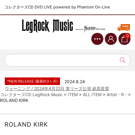
コレクターズCD DVD LIVE powered by Phantom On-Line
0
*NEW RELEASE (最新約3ヶ月)
2024.6.9
ジャーニー / 1979年5月8+9日 コロラド州 2公演 SBD 完全収録！
*NEW RELEASE (最新約3ヶ月)
2024.11.9
NGHFB / 2024年7月28日 フジロック’24公演 超高音質AI-SBD！
*NEW RELEASE (最新約3ヶ月)
2024.8.24
ウォーニング / 2024年4月22日 英リーズ公演 超高音質
IEM+Aud！
コレクターズCD LegRock Music
>
ITEM
>
ALL ITEM
>
Artist - R -
>
ROLAND KIRK
*NEW RELEASE (最新約3ヶ月)
2024.6.24
ビリー・ジョエル / 2024年3月24日 100Aniv. 米M.S.G公演 完全
収録！
*NEW RELEASE (最新約3ヶ月)
2024.6.24
ROLAND KIRK
リアム・ギャラガー / 2024年6月3日 カーディフ公演 IEM/AUD 完