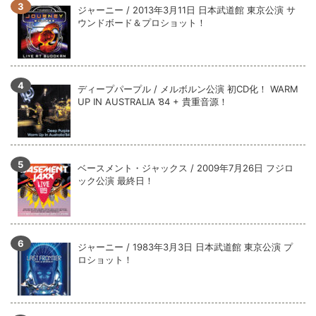
全収録！
ジャーニー / 2013年3月11日 日本武道館 東京公演 サ
ウンドボード＆プロショット！
*NEW RELEASE (最新約3ヶ月)
2024.6.9
ジャーニー / 1979年5月8+9日 コロラド州 2公演 SBD 完全収録！
ディープパープル / メルボルン公演 初CD化！ WARM
UP IN AUSTRALIA ’84 + 貴重音源！
ベースメント・ジャックス / 2009年7月26日 フジロ
ック公演 最終日！
ジャーニー / 1983年3月3日 日本武道館 東京公演 プ
ロショット！