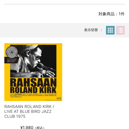
全収録！
*NEW RELEASE (最新約3ヶ月)
2024.6.24
対象商品：1件
スコーピオンズ / 2024年6月15日 リスボン公演 FHD 完全収録！
*NEW RELEASE (最新約3ヶ月)
2024.6.20
マネスキン / 2024年6月9日 ドイツ ROCK AM RING 公演 FHD 完
表示切替
全収録！
*NEW RELEASE (最新約3ヶ月)
2024.6.9
リアム・ギャラガー / 2024年6月1日 英国シェフィールド公演 完
全収録！
*NEW RELEASE (最新約3ヶ月)
2024.6.9
メガデス / 2023年8月4日 ドイツ W.O.A. 公演 FHD 完全収録！
*NEW RELEASE (最新約3ヶ月)
2024.6.9
ユーライア・ヒープ / 2023年8月3日 ドイツ W.O.A. 公演 FHD 完
全収録！
*NEW RELEASE (最新約3ヶ月)
2024.6.9
ジャーニー / 1979年5月8+9日 コロラド州 2公演 SBD 完全収録！
RAHSAAN ROLAND KIRK /
*NEW RELEASE (最新約3ヶ月)
2024.11.9
LIVE AT BLUE BIRD JAZZ
NGHFB / 2024年7月28日 フジロック’24公演 超高音質AI-SBD！
CLUB 1975
*NEW RELEASE (最新約3ヶ月)
2024.8.24
¥1,980
（税込）