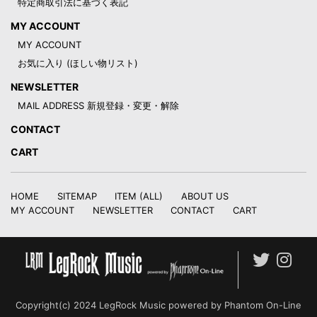
特定商取引法に基づく表記
MY ACCOUNT
MY ACCOUNT
お気に入り (ほしい物リスト)
NEWSLETTER
MAIL ADDRESS 新規登録・変更・解除
CONTACT
CART
HOME
SITEMAP
ITEM (ALL)
ABOUT US
MY ACCOUNT
NEWSLETTER
CONTACT
CART
Copyright(c) 2024 LegRock Music powered by Phantom On-Line