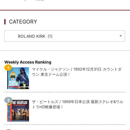
ウォーニング / 2024年4月22日 英リーズ公演 超高音質
IEM+Aud！
*NEW RELEASE (最新約3ヶ月)
2024.6.24
ビリー・ジョエル / 2024年3月24日 100Aniv. 米M.S.G公演 完全
CATEGORY
収録！
CATEGORY
*NEW RELEASE (最新約3ヶ月)
2024.6.24
リアム・ギャラガー / 2024年6月3日 カーディフ公演 IEM/AUD 完
全収録！
*NEW RELEASE (最新約3ヶ月)
2024.6.24
スコーピオンズ / 2024年6月15日 リスボン公演 FHD 完全収録！
Weekly Access Ranking
*NEW RELEASE (最新約3ヶ月)
2024.6.20
マイケル・ジャクソン / 1992年12月31日 カウントダ
マネスキン / 2024年6月9日 ドイツ ROCK AM RING 公演 FHD 完
ウン 東京ドーム公演！
全収録！
*NEW RELEASE (最新約3ヶ月)
2024.6.9
リアム・ギャラガー / 2024年6月1日 英国シェフィールド公演 完
全収録！
ザ・ビートルズ / 1966年日本公演 最新ステレオ&ウル
*NEW RELEASE (最新約3ヶ月)
2024.6.9
トラHD映像登場！
メガデス / 2023年8月4日 ドイツ W.O.A. 公演 FHD 完全収録！
*NEW RELEASE (最新約3ヶ月)
2024.6.9
ユーライア・ヒープ / 2023年8月3日 ドイツ W.O.A. 公演 FHD 完