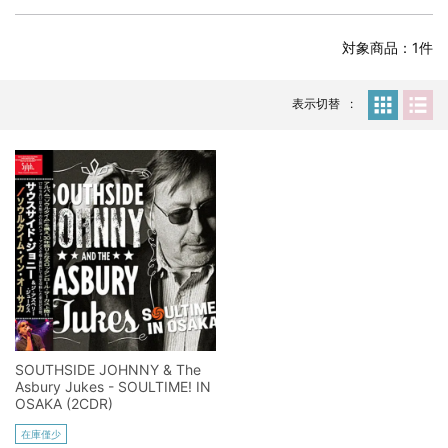
全収録！
*NEW RELEASE (最新約3ヶ月)
2024.6.24
対象商品：1件
スコーピオンズ / 2024年6月15日 リスボン公演 FHD 完全収録！
*NEW RELEASE (最新約3ヶ月)
2024.6.20
マネスキン / 2024年6月9日 ドイツ ROCK AM RING 公演 FHD 完
表示切替
全収録！
*NEW RELEASE (最新約3ヶ月)
2024.6.9
リアム・ギャラガー / 2024年6月1日 英国シェフィールド公演 完
全収録！
*NEW RELEASE (最新約3ヶ月)
2024.6.9
メガデス / 2023年8月4日 ドイツ W.O.A. 公演 FHD 完全収録！
*NEW RELEASE (最新約3ヶ月)
2024.6.9
ユーライア・ヒープ / 2023年8月3日 ドイツ W.O.A. 公演 FHD 完
全収録！
*NEW RELEASE (最新約3ヶ月)
2024.6.9
ジャーニー / 1979年5月8+9日 コロラド州 2公演 SBD 完全収録！
SOUTHSIDE JOHNNY & The
*NEW RELEASE (最新約3ヶ月)
2024.11.9
Asbury Jukes - SOULTIME! IN
NGHFB / 2024年7月28日 フジロック’24公演 超高音質AI-SBD！
OSAKA (2CDR)
*NEW RELEASE (最新約3ヶ月)
2024.8.24
在庫僅少