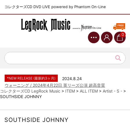
コレクターズCD DVD LIVE powered by Phantom On-Line
0
*NEW RELEASE (最新約3ヶ月)
2024.6.9
ジャーニー / 1979年5月8+9日 コロラド州 2公演 SBD 完全収録！
*NEW RELEASE (最新約3ヶ月)
2024.11.9
NGHFB / 2024年7月28日 フジロック’24公演 超高音質AI-SBD！
*NEW RELEASE (最新約3ヶ月)
2024.8.24
ウォーニング / 2024年4月22日 英リーズ公演 超高音質
IEM+Aud！
コレクターズCD LegRock Music
>
ITEM
>
ALL ITEM
>
Artist - S -
>
SOUTHSIDE JOHNNY
*NEW RELEASE (最新約3ヶ月)
2024.6.24
ビリー・ジョエル / 2024年3月24日 100Aniv. 米M.S.G公演 完全
収録！
*NEW RELEASE (最新約3ヶ月)
2024.6.24
SOUTHSIDE JOHNNY
リアム・ギャラガー / 2024年6月3日 カーディフ公演 IEM/AUD 完