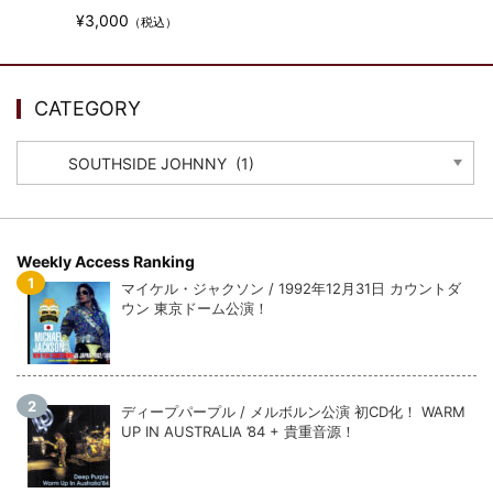
ウォーニング / 2024年4月22日 英リーズ公演 超高音質
¥3,000
IEM+Aud！
（税込）
*NEW RELEASE (最新約3ヶ月)
2024.6.24
ビリー・ジョエル / 2024年3月24日 100Aniv. 米M.S.G公演 完全
収録！
CATEGORY
*NEW RELEASE (最新約3ヶ月)
2024.6.24
CATEGORY
リアム・ギャラガー / 2024年6月3日 カーディフ公演 IEM/AUD 完
全収録！
*NEW RELEASE (最新約3ヶ月)
2024.6.24
スコーピオンズ / 2024年6月15日 リスボン公演 FHD 完全収録！
*NEW RELEASE (最新約3ヶ月)
2024.6.20
Weekly Access Ranking
マネスキン / 2024年6月9日 ドイツ ROCK AM RING 公演 FHD 完
マイケル・ジャクソン / 1992年12月31日 カウントダ
全収録！
ウン 東京ドーム公演！
*NEW RELEASE (最新約3ヶ月)
2024.6.9
リアム・ギャラガー / 2024年6月1日 英国シェフィールド公演 完
全収録！
*NEW RELEASE (最新約3ヶ月)
2024.6.9
ディープパープル / メルボルン公演 初CD化！ WARM
メガデス / 2023年8月4日 ドイツ W.O.A. 公演 FHD 完全収録！
UP IN AUSTRALIA ’84 + 貴重音源！
*NEW RELEASE (最新約3ヶ月)
2024.6.9
ユーライア・ヒープ / 2023年8月3日 ドイツ W.O.A. 公演 FHD 完