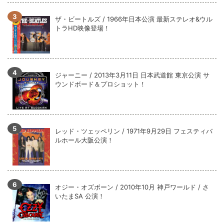
全収録！
*NEW RELEASE (最新約3ヶ月)
2024.6.9
ザ・ビートルズ / 1966年日本公演 最新ステレオ&ウル
トラHD映像登場！
ジャーニー / 1979年5月8+9日 コロラド州 2公演 SBD 完全収録！
ジャーニー / 2013年3月11日 日本武道館 東京公演 サ
ウンドボード＆プロショット！
レッド・ツェッペリン / 1971年9月29日 フェスティバ
ルホール大阪公演！
オジー・オズボーン / 2010年10月 神戸ワールド / さ
いたまSA 公演！