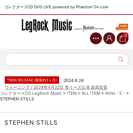
コレクターズCD DVD LIVE powered by Phantom On-Line
0
*NEW RELEASE (最新約3ヶ月)
2024.6.9
ジャーニー / 1979年5月8+9日 コロラド州 2公演 SBD 完全収録！
*NEW RELEASE (最新約3ヶ月)
2024.11.9
NGHFB / 2024年7月28日 フジロック’24公演 超高音質AI-SBD！
*NEW RELEASE (最新約3ヶ月)
2024.8.24
ウォーニング / 2024年4月22日 英リーズ公演 超高音質
IEM+Aud！
コレクターズCD LegRock Music
>
ITEM
>
ALL ITEM
>
Artist - S -
>
STEPHEN STILLS
*NEW RELEASE (最新約3ヶ月)
2024.6.24
ビリー・ジョエル / 2024年3月24日 100Aniv. 米M.S.G公演 完全
収録！
*NEW RELEASE (最新約3ヶ月)
2024.6.24
STEPHEN STILLS
リアム・ギャラガー / 2024年6月3日 カーディフ公演 IEM/AUD 完