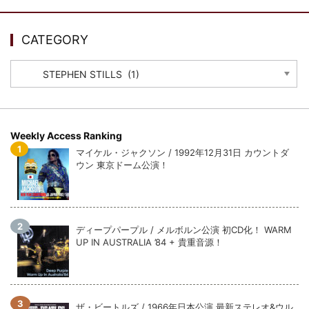
ウォーニング / 2024年4月22日 英リーズ公演 超高音質
IEM+Aud！
*NEW RELEASE (最新約3ヶ月)
2024.6.24
CATEGORY
ビリー・ジョエル / 2024年3月24日 100Aniv. 米M.S.G公演 完全
収録！
CATEGORY
*NEW RELEASE (最新約3ヶ月)
2024.6.24
リアム・ギャラガー / 2024年6月3日 カーディフ公演 IEM/AUD 完
全収録！
*NEW RELEASE (最新約3ヶ月)
2024.6.24
Weekly Access Ranking
スコーピオンズ / 2024年6月15日 リスボン公演 FHD 完全収録！
マイケル・ジャクソン / 1992年12月31日 カウントダ
*NEW RELEASE (最新約3ヶ月)
2024.6.20
ウン 東京ドーム公演！
マネスキン / 2024年6月9日 ドイツ ROCK AM RING 公演 FHD 完
全収録！
*NEW RELEASE (最新約3ヶ月)
2024.6.9
リアム・ギャラガー / 2024年6月1日 英国シェフィールド公演 完
ディープパープル / メルボルン公演 初CD化！ WARM
全収録！
UP IN AUSTRALIA ’84 + 貴重音源！
*NEW RELEASE (最新約3ヶ月)
2024.6.9
メガデス / 2023年8月4日 ドイツ W.O.A. 公演 FHD 完全収録！
*NEW RELEASE (最新約3ヶ月)
2024.6.9
ユーライア・ヒープ / 2023年8月3日 ドイツ W.O.A. 公演 FHD 完
ザ・ビートルズ / 1966年日本公演 最新ステレオ&ウル