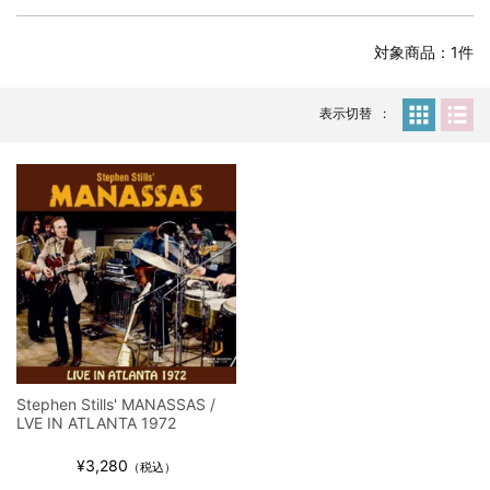
全収録！
*NEW RELEASE (最新約3ヶ月)
2024.6.24
対象商品：1件
スコーピオンズ / 2024年6月15日 リスボン公演 FHD 完全収録！
*NEW RELEASE (最新約3ヶ月)
2024.6.20
マネスキン / 2024年6月9日 ドイツ ROCK AM RING 公演 FHD 完
表示切替
全収録！
*NEW RELEASE (最新約3ヶ月)
2024.6.9
リアム・ギャラガー / 2024年6月1日 英国シェフィールド公演 完
全収録！
*NEW RELEASE (最新約3ヶ月)
2024.6.9
メガデス / 2023年8月4日 ドイツ W.O.A. 公演 FHD 完全収録！
*NEW RELEASE (最新約3ヶ月)
2024.6.9
ユーライア・ヒープ / 2023年8月3日 ドイツ W.O.A. 公演 FHD 完
全収録！
*NEW RELEASE (最新約3ヶ月)
2024.6.9
ジャーニー / 1979年5月8+9日 コロラド州 2公演 SBD 完全収録！
Stephen Stills' MANASSAS /
*NEW RELEASE (最新約3ヶ月)
2024.11.9
LVE IN ATLANTA 1972
NGHFB / 2024年7月28日 フジロック’24公演 超高音質AI-SBD！
¥3,280
*NEW RELEASE (最新約3ヶ月)
2024.8.24
（税込）