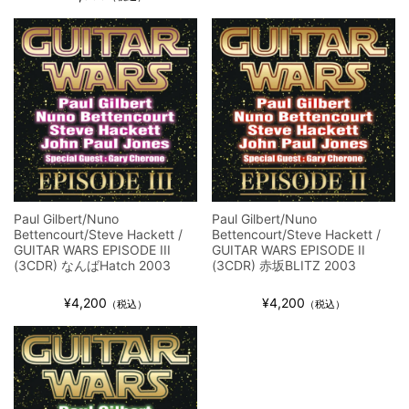
ウォーニング / 2024年4月22日 英リーズ公演 超高音質
IEM+Aud！
*NEW RELEASE (最新約3ヶ月)
2024.6.24
ビリー・ジョエル / 2024年3月24日 100Aniv. 米M.S.G公演 完全
収録！
*NEW RELEASE (最新約3ヶ月)
2024.6.24
リアム・ギャラガー / 2024年6月3日 カーディフ公演 IEM/AUD 完
全収録！
*NEW RELEASE (最新約3ヶ月)
2024.6.24
スコーピオンズ / 2024年6月15日 リスボン公演 FHD 完全収録！
*NEW RELEASE (最新約3ヶ月)
2024.6.20
Paul Gilbert/Nuno
Paul Gilbert/Nuno
マネスキン / 2024年6月9日 ドイツ ROCK AM RING 公演 FHD 完
Bettencourt/Steve Hackett /
Bettencourt/Steve Hackett /
GUITAR WARS EPISODE III
GUITAR WARS EPISODE II
全収録！
(3CDR) なんばHatch 2003
(3CDR) 赤坂BLITZ 2003
*NEW RELEASE (最新約3ヶ月)
2024.6.9
リアム・ギャラガー / 2024年6月1日 英国シェフィールド公演 完
¥4,200
¥4,200
（税込）
（税込）
全収録！
*NEW RELEASE (最新約3ヶ月)
2024.6.9
メガデス / 2023年8月4日 ドイツ W.O.A. 公演 FHD 完全収録！
*NEW RELEASE (最新約3ヶ月)
2024.6.9
ユーライア・ヒープ / 2023年8月3日 ドイツ W.O.A. 公演 FHD 完