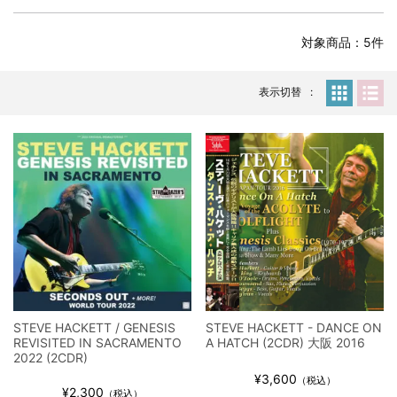
全収録！
*NEW RELEASE (最新約3ヶ月)
2024.6.24
対象商品：5件
スコーピオンズ / 2024年6月15日 リスボン公演 FHD 完全収録！
*NEW RELEASE (最新約3ヶ月)
2024.6.20
マネスキン / 2024年6月9日 ドイツ ROCK AM RING 公演 FHD 完
表示切替
全収録！
*NEW RELEASE (最新約3ヶ月)
2024.6.9
リアム・ギャラガー / 2024年6月1日 英国シェフィールド公演 完
全収録！
*NEW RELEASE (最新約3ヶ月)
2024.6.9
メガデス / 2023年8月4日 ドイツ W.O.A. 公演 FHD 完全収録！
*NEW RELEASE (最新約3ヶ月)
2024.6.9
ユーライア・ヒープ / 2023年8月3日 ドイツ W.O.A. 公演 FHD 完
全収録！
*NEW RELEASE (最新約3ヶ月)
2024.6.9
ジャーニー / 1979年5月8+9日 コロラド州 2公演 SBD 完全収録！
STEVE HACKETT / GENESIS
STEVE HACKETT - DANCE ON
*NEW RELEASE (最新約3ヶ月)
2024.11.9
REVISITED IN SACRAMENTO
A HATCH (2CDR) 大阪 2016
NGHFB / 2024年7月28日 フジロック’24公演 超高音質AI-SBD！
2022 (2CDR)
*NEW RELEASE (最新約3ヶ月)
2024.8.24
¥3,600
（税込）
¥2,300
（税込）