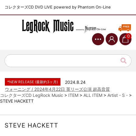
コレクターズCD DVD LIVE powered by Phantom On-Line
0
*NEW RELEASE (最新約3ヶ月)
2024.6.9
ジャーニー / 1979年5月8+9日 コロラド州 2公演 SBD 完全収録！
*NEW RELEASE (最新約3ヶ月)
2024.11.9
NGHFB / 2024年7月28日 フジロック’24公演 超高音質AI-SBD！
*NEW RELEASE (最新約3ヶ月)
2024.8.24
ウォーニング / 2024年4月22日 英リーズ公演 超高音質
IEM+Aud！
コレクターズCD LegRock Music
>
ITEM
>
ALL ITEM
>
Artist - S -
>
STEVE HACKETT
*NEW RELEASE (最新約3ヶ月)
2024.6.24
ビリー・ジョエル / 2024年3月24日 100Aniv. 米M.S.G公演 完全
収録！
*NEW RELEASE (最新約3ヶ月)
2024.6.24
STEVE HACKETT
リアム・ギャラガー / 2024年6月3日 カーディフ公演 IEM/AUD 完