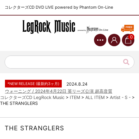
コレクターズCD DVD LIVE powered by Phantom On-Line
0
*NEW RELEASE (最新約3ヶ月)
2024.6.9
ジャーニー / 1979年5月8+9日 コロラド州 2公演 SBD 完全収録！
*NEW RELEASE (最新約3ヶ月)
2024.11.9
NGHFB / 2024年7月28日 フジロック’24公演 超高音質AI-SBD！
*NEW RELEASE (最新約3ヶ月)
2024.8.24
ウォーニング / 2024年4月22日 英リーズ公演 超高音質
IEM+Aud！
コレクターズCD LegRock Music
>
ITEM
>
ALL ITEM
>
Artist - S -
>
THE STRANGLERS
*NEW RELEASE (最新約3ヶ月)
2024.6.24
ビリー・ジョエル / 2024年3月24日 100Aniv. 米M.S.G公演 完全
収録！
*NEW RELEASE (最新約3ヶ月)
2024.6.24
THE STRANGLERS
リアム・ギャラガー / 2024年6月3日 カーディフ公演 IEM/AUD 完