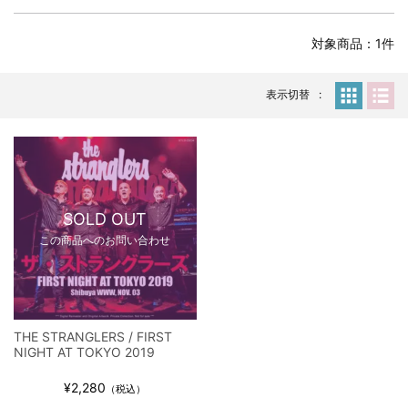
全収録！
*NEW RELEASE (最新約3ヶ月)
2024.6.24
対象商品：1件
スコーピオンズ / 2024年6月15日 リスボン公演 FHD 完全収録！
*NEW RELEASE (最新約3ヶ月)
2024.6.20
マネスキン / 2024年6月9日 ドイツ ROCK AM RING 公演 FHD 完
表示切替
全収録！
*NEW RELEASE (最新約3ヶ月)
2024.6.9
リアム・ギャラガー / 2024年6月1日 英国シェフィールド公演 完
全収録！
*NEW RELEASE (最新約3ヶ月)
2024.6.9
メガデス / 2023年8月4日 ドイツ W.O.A. 公演 FHD 完全収録！
SOLD OUT
*NEW RELEASE (最新約3ヶ月)
2024.6.9
この商品へのお問い合わせ
ユーライア・ヒープ / 2023年8月3日 ドイツ W.O.A. 公演 FHD 完
全収録！
*NEW RELEASE (最新約3ヶ月)
2024.6.9
ジャーニー / 1979年5月8+9日 コロラド州 2公演 SBD 完全収録！
THE STRANGLERS / FIRST
*NEW RELEASE (最新約3ヶ月)
2024.11.9
NIGHT AT TOKYO 2019
NGHFB / 2024年7月28日 フジロック’24公演 超高音質AI-SBD！
¥2,280
*NEW RELEASE (最新約3ヶ月)
2024.8.24
（税込）