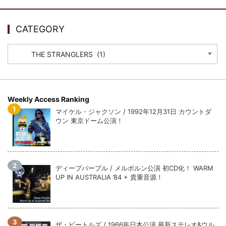
ウォーニング / 2024年4月22日 英リーズ公演 超高音質
IEM+Aud！
*NEW RELEASE (最新約3ヶ月)
2024.6.24
CATEGORY
ビリー・ジョエル / 2024年3月24日 100Aniv. 米M.S.G公演 完全
収録！
CATEGORY
*NEW RELEASE (最新約3ヶ月)
2024.6.24
リアム・ギャラガー / 2024年6月3日 カーディフ公演 IEM/AUD 完
全収録！
*NEW RELEASE (最新約3ヶ月)
2024.6.24
Weekly Access Ranking
スコーピオンズ / 2024年6月15日 リスボン公演 FHD 完全収録！
マイケル・ジャクソン / 1992年12月31日 カウントダ
*NEW RELEASE (最新約3ヶ月)
2024.6.20
ウン 東京ドーム公演！
マネスキン / 2024年6月9日 ドイツ ROCK AM RING 公演 FHD 完
全収録！
*NEW RELEASE (最新約3ヶ月)
2024.6.9
リアム・ギャラガー / 2024年6月1日 英国シェフィールド公演 完
ディープパープル / メルボルン公演 初CD化！ WARM
全収録！
UP IN AUSTRALIA ’84 + 貴重音源！
*NEW RELEASE (最新約3ヶ月)
2024.6.9
メガデス / 2023年8月4日 ドイツ W.O.A. 公演 FHD 完全収録！
*NEW RELEASE (最新約3ヶ月)
2024.6.9
ユーライア・ヒープ / 2023年8月3日 ドイツ W.O.A. 公演 FHD 完
ザ・ビートルズ / 1966年日本公演 最新ステレオ&ウル