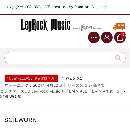
コレクターズCD DVD LIVE powered by Phantom On-Line
0
*NEW RELEASE (最新約3ヶ月)
2024.6.9
ジャーニー / 1979年5月8+9日 コロラド州 2公演 SBD 完全収録！
*NEW RELEASE (最新約3ヶ月)
2024.11.9
NGHFB / 2024年7月28日 フジロック’24公演 超高音質AI-SBD！
*NEW RELEASE (最新約3ヶ月)
2024.8.24
ウォーニング / 2024年4月22日 英リーズ公演 超高音質
IEM+Aud！
コレクターズCD LegRock Music
>
ITEM
>
ALL ITEM
>
Artist - S -
>
SOILWORK
*NEW RELEASE (最新約3ヶ月)
2024.6.24
ビリー・ジョエル / 2024年3月24日 100Aniv. 米M.S.G公演 完全
収録！
*NEW RELEASE (最新約3ヶ月)
2024.6.24
SOILWORK
リアム・ギャラガー / 2024年6月3日 カーディフ公演 IEM/AUD 完