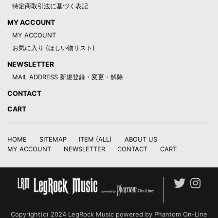
特定商取引法に基づく表記
MY ACCOUNT
MY ACCOUNT
お気に入り (ほしい物リスト)
NEWSLETTER
MAIL ADDRESS 新規登録・変更・解除
CONTACT
CART
HOME
SITEMAP
ITEM (ALL)
ABOUT US
MY ACCOUNT
NEWSLETTER
CONTACT
CART
Copyright(c) 2024 LegRock Music powered by Phantom On-Line