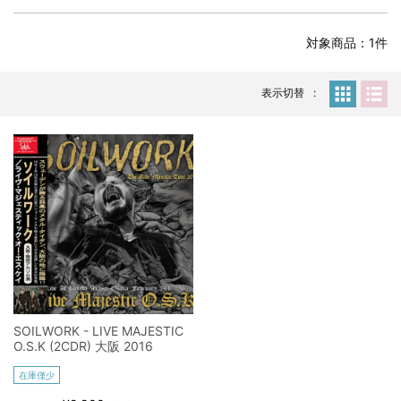
全収録！
*NEW RELEASE (最新約3ヶ月)
2024.6.24
対象商品：1件
スコーピオンズ / 2024年6月15日 リスボン公演 FHD 完全収録！
*NEW RELEASE (最新約3ヶ月)
2024.6.20
マネスキン / 2024年6月9日 ドイツ ROCK AM RING 公演 FHD 完
表示切替
全収録！
*NEW RELEASE (最新約3ヶ月)
2024.6.9
リアム・ギャラガー / 2024年6月1日 英国シェフィールド公演 完
全収録！
*NEW RELEASE (最新約3ヶ月)
2024.6.9
メガデス / 2023年8月4日 ドイツ W.O.A. 公演 FHD 完全収録！
*NEW RELEASE (最新約3ヶ月)
2024.6.9
ユーライア・ヒープ / 2023年8月3日 ドイツ W.O.A. 公演 FHD 完
全収録！
*NEW RELEASE (最新約3ヶ月)
2024.6.9
ジャーニー / 1979年5月8+9日 コロラド州 2公演 SBD 完全収録！
SOILWORK - LIVE MAJESTIC
*NEW RELEASE (最新約3ヶ月)
2024.11.9
O.S.K (2CDR) 大阪 2016
NGHFB / 2024年7月28日 フジロック’24公演 超高音質AI-SBD！
在庫僅少
*NEW RELEASE (最新約3ヶ月)
2024.8.24