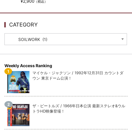
ウォーニング / 2024年4月22日 英リーズ公演 超高音質
¥2,900
（税込）
IEM+Aud！
*NEW RELEASE (最新約3ヶ月)
2024.6.24
ビリー・ジョエル / 2024年3月24日 100Aniv. 米M.S.G公演 完全
CATEGORY
収録！
*NEW RELEASE (最新約3ヶ月)
2024.6.24
CATEGORY
リアム・ギャラガー / 2024年6月3日 カーディフ公演 IEM/AUD 完
全収録！
*NEW RELEASE (最新約3ヶ月)
2024.6.24
スコーピオンズ / 2024年6月15日 リスボン公演 FHD 完全収録！
Weekly Access Ranking
*NEW RELEASE (最新約3ヶ月)
2024.6.20
マイケル・ジャクソン / 1992年12月31日 カウントダ
マネスキン / 2024年6月9日 ドイツ ROCK AM RING 公演 FHD 完
ウン 東京ドーム公演！
全収録！
*NEW RELEASE (最新約3ヶ月)
2024.6.9
リアム・ギャラガー / 2024年6月1日 英国シェフィールド公演 完
全収録！
ザ・ビートルズ / 1966年日本公演 最新ステレオ&ウル
*NEW RELEASE (最新約3ヶ月)
2024.6.9
トラHD映像登場！
メガデス / 2023年8月4日 ドイツ W.O.A. 公演 FHD 完全収録！
*NEW RELEASE (最新約3ヶ月)
2024.6.9
ユーライア・ヒープ / 2023年8月3日 ドイツ W.O.A. 公演 FHD 完