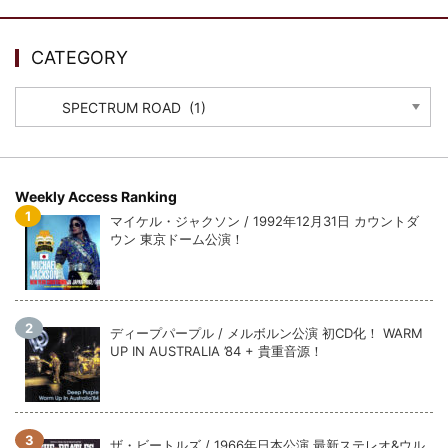
ウォーニング / 2024年4月22日 英リーズ公演 超高音質
IEM+Aud！
*NEW RELEASE (最新約3ヶ月)
2024.6.24
CATEGORY
ビリー・ジョエル / 2024年3月24日 100Aniv. 米M.S.G公演 完全
収録！
CATEGORY
*NEW RELEASE (最新約3ヶ月)
2024.6.24
リアム・ギャラガー / 2024年6月3日 カーディフ公演 IEM/AUD 完
全収録！
*NEW RELEASE (最新約3ヶ月)
2024.6.24
Weekly Access Ranking
スコーピオンズ / 2024年6月15日 リスボン公演 FHD 完全収録！
マイケル・ジャクソン / 1992年12月31日 カウントダ
*NEW RELEASE (最新約3ヶ月)
2024.6.20
ウン 東京ドーム公演！
マネスキン / 2024年6月9日 ドイツ ROCK AM RING 公演 FHD 完
全収録！
*NEW RELEASE (最新約3ヶ月)
2024.6.9
リアム・ギャラガー / 2024年6月1日 英国シェフィールド公演 完
ディープパープル / メルボルン公演 初CD化！ WARM
全収録！
UP IN AUSTRALIA ’84 + 貴重音源！
*NEW RELEASE (最新約3ヶ月)
2024.6.9
メガデス / 2023年8月4日 ドイツ W.O.A. 公演 FHD 完全収録！
*NEW RELEASE (最新約3ヶ月)
2024.6.9
ユーライア・ヒープ / 2023年8月3日 ドイツ W.O.A. 公演 FHD 完
ザ・ビートルズ / 1966年日本公演 最新ステレオ&ウル