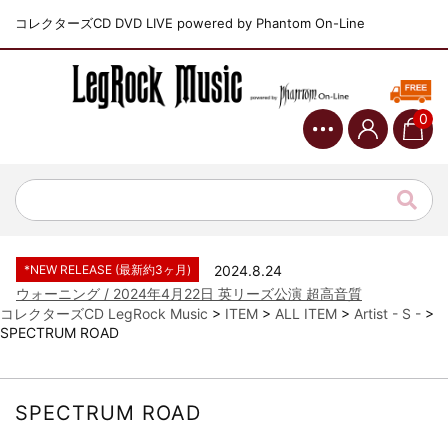
コレクターズCD DVD LIVE powered by Phantom On-Line
0
*NEW RELEASE (最新約3ヶ月)
2024.6.9
ジャーニー / 1979年5月8+9日 コロラド州 2公演 SBD 完全収録！
*NEW RELEASE (最新約3ヶ月)
2024.11.9
NGHFB / 2024年7月28日 フジロック’24公演 超高音質AI-SBD！
*NEW RELEASE (最新約3ヶ月)
2024.8.24
ウォーニング / 2024年4月22日 英リーズ公演 超高音質
IEM+Aud！
コレクターズCD LegRock Music
>
ITEM
>
ALL ITEM
>
Artist - S -
>
SPECTRUM ROAD
*NEW RELEASE (最新約3ヶ月)
2024.6.24
ビリー・ジョエル / 2024年3月24日 100Aniv. 米M.S.G公演 完全
収録！
*NEW RELEASE (最新約3ヶ月)
2024.6.24
SPECTRUM ROAD
リアム・ギャラガー / 2024年6月3日 カーディフ公演 IEM/AUD 完