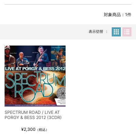
全収録！
*NEW RELEASE (最新約3ヶ月)
2024.6.24
対象商品：1件
スコーピオンズ / 2024年6月15日 リスボン公演 FHD 完全収録！
*NEW RELEASE (最新約3ヶ月)
2024.6.20
マネスキン / 2024年6月9日 ドイツ ROCK AM RING 公演 FHD 完
表示切替
全収録！
*NEW RELEASE (最新約3ヶ月)
2024.6.9
リアム・ギャラガー / 2024年6月1日 英国シェフィールド公演 完
全収録！
*NEW RELEASE (最新約3ヶ月)
2024.6.9
メガデス / 2023年8月4日 ドイツ W.O.A. 公演 FHD 完全収録！
*NEW RELEASE (最新約3ヶ月)
2024.6.9
ユーライア・ヒープ / 2023年8月3日 ドイツ W.O.A. 公演 FHD 完
全収録！
*NEW RELEASE (最新約3ヶ月)
2024.6.9
ジャーニー / 1979年5月8+9日 コロラド州 2公演 SBD 完全収録！
SPECTRUM ROAD / LIVE AT
*NEW RELEASE (最新約3ヶ月)
2024.11.9
PORGY & BESS 2012 (3CDR)
NGHFB / 2024年7月28日 フジロック’24公演 超高音質AI-SBD！
¥2,300
*NEW RELEASE (最新約3ヶ月)
2024.8.24
（税込）