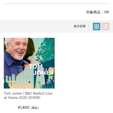
全収録！
*NEW RELEASE (最新約3ヶ月)
2024.6.24
対象商品：1件
スコーピオンズ / 2024年6月15日 リスボン公演 FHD 完全収録！
*NEW RELEASE (最新約3ヶ月)
2024.6.20
マネスキン / 2024年6月9日 ドイツ ROCK AM RING 公演 FHD 完
表示切替
全収録！
*NEW RELEASE (最新約3ヶ月)
2024.6.9
リアム・ギャラガー / 2024年6月1日 英国シェフィールド公演 完
全収録！
*NEW RELEASE (最新約3ヶ月)
2024.6.9
メガデス / 2023年8月4日 ドイツ W.O.A. 公演 FHD 完全収録！
*NEW RELEASE (最新約3ヶ月)
2024.6.9
ユーライア・ヒープ / 2023年8月3日 ドイツ W.O.A. 公演 FHD 完
全収録！
*NEW RELEASE (最新約3ヶ月)
2024.6.9
ジャーニー / 1979年5月8+9日 コロラド州 2公演 SBD 完全収録！
Tom Jones / BBC Radio2 Live
*NEW RELEASE (最新約3ヶ月)
2024.11.9
at Home 2020 (DVDR)
NGHFB / 2024年7月28日 フジロック’24公演 超高音質AI-SBD！
¥1,800
*NEW RELEASE (最新約3ヶ月)
2024.8.24
（税込）