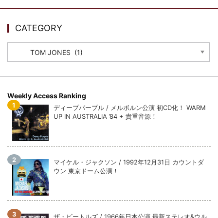
ウォーニング / 2024年4月22日 英リーズ公演 超高音質
IEM+Aud！
*NEW RELEASE (最新約3ヶ月)
2024.6.24
CATEGORY
ビリー・ジョエル / 2024年3月24日 100Aniv. 米M.S.G公演 完全
収録！
CATEGORY
*NEW RELEASE (最新約3ヶ月)
2024.6.24
リアム・ギャラガー / 2024年6月3日 カーディフ公演 IEM/AUD 完
全収録！
*NEW RELEASE (最新約3ヶ月)
2024.6.24
Weekly Access Ranking
スコーピオンズ / 2024年6月15日 リスボン公演 FHD 完全収録！
ディープパープル / メルボルン公演 初CD化！ WARM
*NEW RELEASE (最新約3ヶ月)
2024.6.20
UP IN AUSTRALIA ’84 + 貴重音源！
マネスキン / 2024年6月9日 ドイツ ROCK AM RING 公演 FHD 完
全収録！
*NEW RELEASE (最新約3ヶ月)
2024.6.9
リアム・ギャラガー / 2024年6月1日 英国シェフィールド公演 完
マイケル・ジャクソン / 1992年12月31日 カウントダ
全収録！
ウン 東京ドーム公演！
*NEW RELEASE (最新約3ヶ月)
2024.6.9
メガデス / 2023年8月4日 ドイツ W.O.A. 公演 FHD 完全収録！
*NEW RELEASE (最新約3ヶ月)
2024.6.9
ユーライア・ヒープ / 2023年8月3日 ドイツ W.O.A. 公演 FHD 完
ザ・ビートルズ / 1966年日本公演 最新ステレオ&ウル