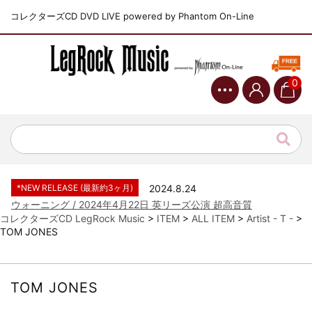
コレクターズCD DVD LIVE powered by Phantom On-Line
0
*NEW RELEASE (最新約3ヶ月)
2024.6.9
ジャーニー / 1979年5月8+9日 コロラド州 2公演 SBD 完全収録！
*NEW RELEASE (最新約3ヶ月)
2024.11.9
NGHFB / 2024年7月28日 フジロック’24公演 超高音質AI-SBD！
*NEW RELEASE (最新約3ヶ月)
2024.8.24
ウォーニング / 2024年4月22日 英リーズ公演 超高音質
IEM+Aud！
コレクターズCD LegRock Music
>
ITEM
>
ALL ITEM
>
Artist - T -
>
TOM JONES
*NEW RELEASE (最新約3ヶ月)
2024.6.24
ビリー・ジョエル / 2024年3月24日 100Aniv. 米M.S.G公演 完全
収録！
*NEW RELEASE (最新約3ヶ月)
2024.6.24
TOM JONES
リアム・ギャラガー / 2024年6月3日 カーディフ公演 IEM/AUD 完