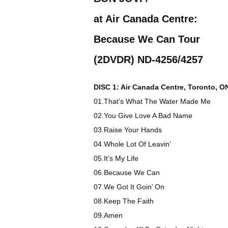
at Air Canada Centre:
Because We Can Tour
(2DVDR) ND-4256/4257
DISC 1: Air Canada Centre, Toronto, 
01.That’s What The Water Made Me
02.You Give Love A Bad Name
03.Raise Your Hands
04.Whole Lot Of Leavin’
05.It’s My Life
06.Because We Can
07.We Got It Goin’ On
08.Keep The Faith
09.Amen