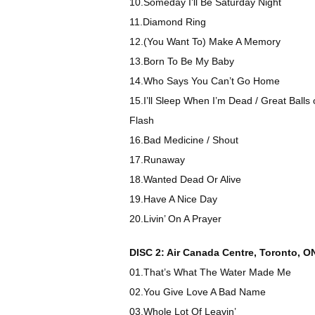
10.Someday I’ll Be Saturday Night
11.Diamond Ring
12.(You Want To) Make A Memory
13.Born To Be My Baby
14.Who Says You Can’t Go Home
15.I’ll Sleep When I’m Dead / Great Balls
Flash
16.Bad Medicine / Shout
17.Runaway
18.Wanted Dead Or Alive
19.Have A Nice Day
20.Livin’ On A Prayer
DISC 2: Air Canada Centre, Toronto, 
01.That’s What The Water Made Me
02.You Give Love A Bad Name
03.Whole Lot Of Leavin’