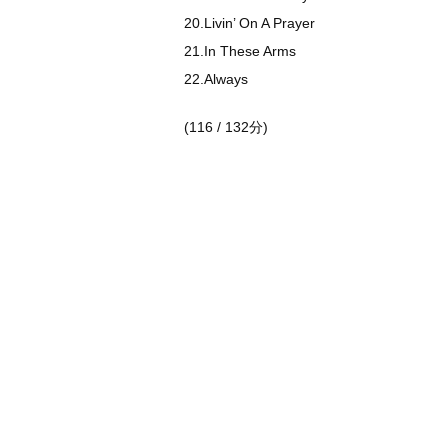
20.Livin’ On A Prayer
21.In These Arms
22.Always
(116 / 132分)