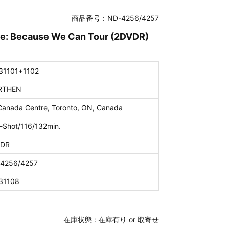
商品番号：ND-4256/4257
tre: Because We Can Tour (2DVDR)
31101+1102
RTHEN
 Canada Centre, Toronto, ON, Canada
-Shot/116/132min.
VDR
4256/4257
31108
在庫状態 :
在庫有り or 取寄せ