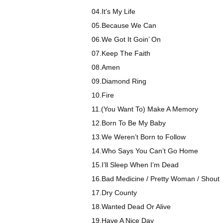
04.It’s My Life
05.Because We Can
06.We Got It Goin’ On
07.Keep The Faith
08.Amen
09.Diamond Ring
10.Fire
11.(You Want To) Make A Memory
12.Born To Be My Baby
13.We Weren’t Born to Follow
14.Who Says You Can’t Go Home
15.I’ll Sleep When I’m Dead
16.Bad Medicine / Pretty Woman / Shout
17.Dry County
18.Wanted Dead Or Alive
19.Have A Nice Day