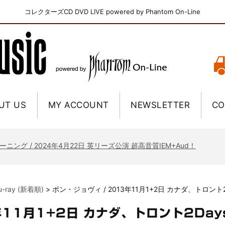
コレクターズCD DVD LIVE powered by Phantom On-Line
UT US
MY ACCOUNT
NEWSLETTER
CO
ニー / 1979年5月8+9日 コロラド州 2公演 SBD 完全収録！
FB / 2024年7月28日 フジロック’24公演 超高音質AI-SBD！
ーニング / 2024年4月22日 英リーズ公演 超高音質IEM+Aud！
ー・ジョエル / 2024年3月24日 100Aniv. 米M.S.G公演 完全収録！
/ 2024年6月3日 カーディフ公演 IEM/AUD 完全収録！
lu-ray (新着順)
>
ボン・ジョヴィ / 2013年11月1+2日 カナダ、トロント
ーピオンズ / 2024年6月15日 リスボン公演 FHD 完全収録！
スキン / 2024年6月9日 ドイツ ROCK AM RING 公演 FHD 完全収録！
年11月1+2日 カナダ、トロント2Da
・ギャラガー / 2024年6月1日 英国シェフィールド公演 完全収録！