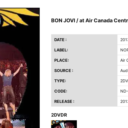
ス / 2023年8月4日 ドイツ W.O.A. 公演 FHD 完全収録！
イア・ヒープ / 2023年8月3日 ドイツ W.O.A. 公演 FHD 完全収録！
BON JOVI / at Air Canada Cen
ニー / 1979年5月8+9日 コロラド州 2公演 SBD 完全収録！
FB / 2024年7月28日 フジロック’24公演 超高音質AI-SBD！
ーニング / 2024年4月22日 英リーズ公演 超高音質IEM+Aud！
DATE :
201
ー・ジョエル / 2024年3月24日 100Aniv. 米M.S.G公演 完全収録！
LABEL:
NO
/ 2024年6月3日 カーディフ公演 IEM/AUD 完全収録！
PLACE:
Air
ーピオンズ / 2024年6月15日 リスボン公演 FHD 完全収録！
SOURCE :
Aud
スキン / 2024年6月9日 ドイツ ROCK AM RING 公演 FHD 完全収録！
TYPE:
2D
・ギャラガー / 2024年6月1日 英国シェフィールド公演 完全収録！
ス / 2023年8月4日 ドイツ W.O.A. 公演 FHD 完全収録！
CODE:
ND-
イア・ヒープ / 2023年8月3日 ドイツ W.O.A. 公演 FHD 完全収録！
RELEASE :
201
ニー / 1979年5月8+9日 コロラド州 2公演 SBD 完全収録！
2DVDR