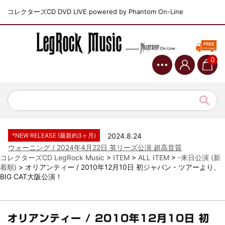
コレクターズCD DVD LIVE powered by Phantom On-Line
0
*NEW RELEASE (最新約3ヶ月)
2024.6.9
ジャーニー / 1979年5月8+9日 コロラド州 2公演 SBD 完全収録！
*NEW RELEASE (最新約3ヶ月)
2024.11.9
NGHFB / 2024年7月28日 フジロック’24公演 超高音質AI-SBD！
*NEW RELEASE (最新約3ヶ月)
2024.8.24
ウォーニング / 2024年4月22日 英リーズ公演 超高音質
IEM+Aud！
コレクターズCD LegRock Music
>
ITEM
>
ALL ITEM
>
-来日公演 (新
着順)
>
オリアンティー / 2010年12月10日 初ジャパン・ツアーより、
*NEW RELEASE (最新約3ヶ月)
2024.6.24
BIG CAT大阪公演！
ビリー・ジョエル / 2024年3月24日 100Aniv. 米M.S.G公演 完全
収録！
*NEW RELEASE (最新約3ヶ月)
2024.6.24
リアム・ギャラガー / 2024年6月3日 カーディフ公演 IEM/AUD 完
オリアンティー / 2010年12月10日 初