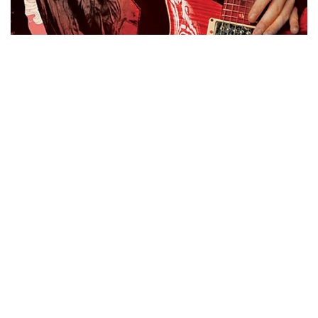
ウォーニング / 2024年4月22日 英リーズ公演 超高音質
IEM+Aud！
*NEW RELEASE (最新約3ヶ月)
2024.6.24
ビリー・ジョエル / 2024年3月24日 100Aniv. 米M.S.G公演 完全
収録！
*NEW RELEASE (最新約3ヶ月)
2024.6.24
リアム・ギャラガー / 2024年6月3日 カーディフ公演 IEM/AUD 完
全収録！
*NEW RELEASE (最新約3ヶ月)
2024.6.24
スコーピオンズ / 2024年6月15日 リスボン公演 FHD 完全収録！
*NEW RELEASE (最新約3ヶ月)
2024.6.20
マネスキン / 2024年6月9日 ドイツ ROCK AM RING 公演 FHD 完
全収録！
*NEW RELEASE (最新約3ヶ月)
2024.6.9
リアム・ギャラガー / 2024年6月1日 英国シェフィールド公演 完
全収録！
*NEW RELEASE (最新約3ヶ月)
2024.6.9
メガデス / 2023年8月4日 ドイツ W.O.A. 公演 FHD 完全収録！
*NEW RELEASE (最新約3ヶ月)
2024.6.9
ユーライア・ヒープ / 2023年8月3日 ドイツ W.O.A. 公演 FHD 完