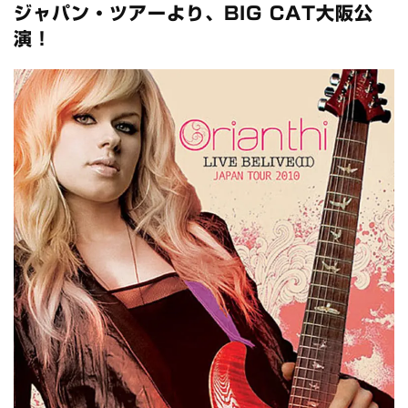
全収録！
ジャパン・ツアーより、BIG CAT大阪公
*NEW RELEASE (最新約3ヶ月)
2024.6.24
演！
スコーピオンズ / 2024年6月15日 リスボン公演 FHD 完全収録！
*NEW RELEASE (最新約3ヶ月)
2024.6.20
マネスキン / 2024年6月9日 ドイツ ROCK AM RING 公演 FHD 完
全収録！
*NEW RELEASE (最新約3ヶ月)
2024.6.9
リアム・ギャラガー / 2024年6月1日 英国シェフィールド公演 完
全収録！
*NEW RELEASE (最新約3ヶ月)
2024.6.9
メガデス / 2023年8月4日 ドイツ W.O.A. 公演 FHD 完全収録！
*NEW RELEASE (最新約3ヶ月)
2024.6.9
ユーライア・ヒープ / 2023年8月3日 ドイツ W.O.A. 公演 FHD 完
全収録！
*NEW RELEASE (最新約3ヶ月)
2024.6.9
ジャーニー / 1979年5月8+9日 コロラド州 2公演 SBD 完全収録！
*NEW RELEASE (最新約3ヶ月)
2024.11.9
NGHFB / 2024年7月28日 フジロック’24公演 超高音質AI-SBD！
*NEW RELEASE (最新約3ヶ月)
2024.8.24