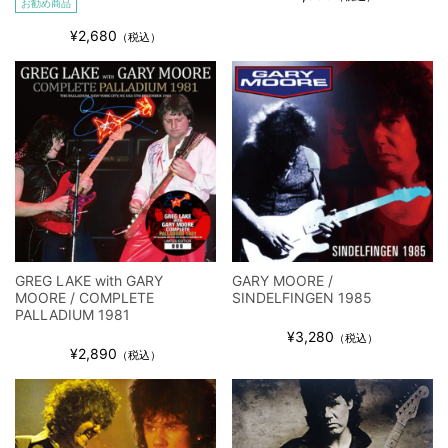
お勧め商品
IEM+Aud！
¥2,680
*NEW RELEASE (最新約3ヶ月)
2024.6.24
（税込）
ビリー・ジョエル / 2024年3月24日 100Aniv. 米M.S.G公演 完全
収録！
*NEW RELEASE (最新約3ヶ月)
2024.6.24
リアム・ギャラガー / 2024年6月3日 カーディフ公演 IEM/AUD 完
全収録！
*NEW RELEASE (最新約3ヶ月)
2024.6.24
スコーピオンズ / 2024年6月15日 リスボン公演 FHD 完全収録！
*NEW RELEASE (最新約3ヶ月)
2024.6.20
マネスキン / 2024年6月9日 ドイツ ROCK AM RING 公演 FHD 完
全収録！
GREG LAKE with GARY
GARY MOORE /
*NEW RELEASE (最新約3ヶ月)
2024.6.9
MOORE / COMPLETE
SINDELFINGEN 1985
リアム・ギャラガー / 2024年6月1日 英国シェフィールド公演 完
PALLADIUM 1981
全収録！
¥3,280
（税込）
¥2,890
（税込）
*NEW RELEASE (最新約3ヶ月)
2024.6.9
メガデス / 2023年8月4日 ドイツ W.O.A. 公演 FHD 完全収録！
*NEW RELEASE (最新約3ヶ月)
2024.6.9
ユーライア・ヒープ / 2023年8月3日 ドイツ W.O.A. 公演 FHD 完