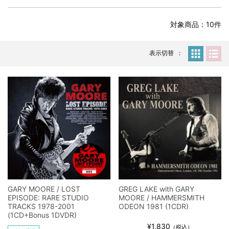
*NEW RELEASE (最新約3ヶ月)
2024.6.24
スコーピオンズ / 2024年6月15日 リスボン公演 FHD 完全収録！
対象商品：10件
*NEW RELEASE (最新約3ヶ月)
2024.6.20
マネスキン / 2024年6月9日 ドイツ ROCK AM RING 公演 FHD 完
表示切替
全収録！
*NEW RELEASE (最新約3ヶ月)
2024.6.9
リアム・ギャラガー / 2024年6月1日 英国シェフィールド公演 完
全収録！
*NEW RELEASE (最新約3ヶ月)
2024.6.9
メガデス / 2023年8月4日 ドイツ W.O.A. 公演 FHD 完全収録！
*NEW RELEASE (最新約3ヶ月)
2024.6.9
ユーライア・ヒープ / 2023年8月3日 ドイツ W.O.A. 公演 FHD 完
全収録！
*NEW RELEASE (最新約3ヶ月)
2024.6.9
ジャーニー / 1979年5月8+9日 コロラド州 2公演 SBD 完全収録！
*NEW RELEASE (最新約3ヶ月)
2024.11.9
GARY MOORE / LOST
GREG LAKE with GARY
EPISODE: RARE STUDIO
MOORE / HAMMERSMITH
NGHFB / 2024年7月28日 フジロック’24公演 超高音質AI-SBD！
TRACKS 1978-2001
ODEON 1981 (1CDR)
*NEW RELEASE (最新約3ヶ月)
2024.8.24
(1CD+Bonus 1DVDR)
ウォーニング / 2024年4月22日 英リーズ公演 超高音質
¥1,830
（税込）