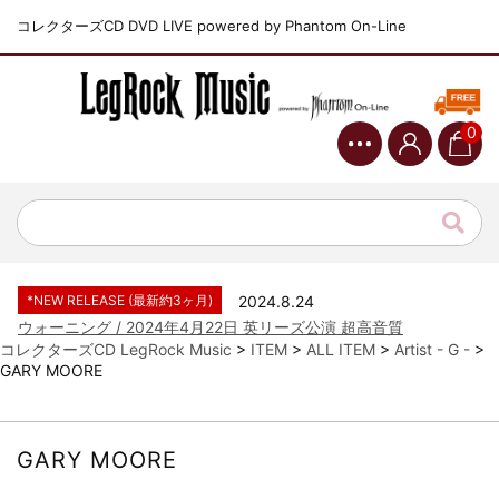
コレクターズCD DVD LIVE powered by Phantom On-Line
0
*NEW RELEASE (最新約3ヶ月)
2024.6.9
ジャーニー / 1979年5月8+9日 コロラド州 2公演 SBD 完全収録！
*NEW RELEASE (最新約3ヶ月)
2024.11.9
NGHFB / 2024年7月28日 フジロック’24公演 超高音質AI-SBD！
*NEW RELEASE (最新約3ヶ月)
2024.8.24
ウォーニング / 2024年4月22日 英リーズ公演 超高音質
IEM+Aud！
コレクターズCD LegRock Music
>
ITEM
>
ALL ITEM
>
Artist - G -
>
*NEW RELEASE (最新約3ヶ月)
2024.6.24
GARY MOORE
ビリー・ジョエル / 2024年3月24日 100Aniv. 米M.S.G公演 完全
収録！
*NEW RELEASE (最新約3ヶ月)
2024.6.24
GARY MOORE
リアム・ギャラガー / 2024年6月3日 カーディフ公演 IEM/AUD 完
全収録！