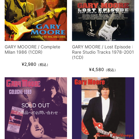
全収録！
*NEW RELEASE (最新約3ヶ月)
2024.6.9
ジャーニー / 1979年5月8+9日 コロラド州 2公演 SBD 完全収録！
GARY MOOORE / Complete
GARY MOORE / Lost Episode :
Milan 1986 (1CDR)
Rare Studio Tracks 1978-2001
(1CD)
¥2,980
（税込）
¥4,580
（税込）
SOLD OUT
この商品へのお問い合わせ