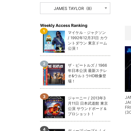
CATEGORY
メガデ
*NEW RELEASE (最新約3ヶ月)
2024.6.9
ユーラ
*NEW RELEASE (最新約3ヶ月)
2024.6.9
ジャー
*NEW RELEASE (最新約3ヶ月)
2024.6.9
Weekly Access Ranking
NGH
*NEW RELEASE (最新約3ヶ月)
2024.11.9
マイケル・ジャクソン
/ 1992年12月31日 カウ
ウォ
*NEW RELEASE (最新約3ヶ月)
2024.8.24
ントダウン 東京ドーム
ビリ
*NEW RELEASE (最新約3ヶ月)
2024.6.24
公演！
*NEW RELEASE (最新約3ヶ月)
2024.6.24
リアム・ギャラガー 
ザ・ビートルズ / 1966
スコ
*NEW RELEASE (最新約3ヶ月)
2024.6.24
年日本公演 最新ステレ
マネ
オ&ウルトラHD映像登
*NEW RELEASE (最新約3ヶ月)
2024.6.20
場！
リアム
*NEW RELEASE (最新約3ヶ月)
2024.6.9
メガデ
*NEW RELEASE (最新約3ヶ月)
2024.6.9
JA
ジャーニー / 2013年3
ユーラ
*NEW RELEASE (最新約3ヶ月)
2024.6.9
JA
月11日 日本武道館 東京
ジャー
FR
*NEW RELEASE (最新約3ヶ月)
2024.6.9
公演 サウンドボード＆
(3
プロショット！
ディープパープル / メ