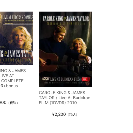
ING & JAMES
LIVE AT
 COMPLETE
DR+bonus
CAROLE KING & JAMES
TAYLOR / Live At Budokan
200
FILM (1DVDR) 2010
（税込）
¥2,200
（税込）