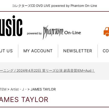
コレクターズCD DVD LIVE powered by Phantom On-Line
UT US
MY ACCOUNT
NEWSLETTER
CO
ニー / 1979年5月8+9日 コロラド州 2公演 SBD 完全収録！
FB / 2024年7月28日 フジロック’24公演 超高音質AI-SBD！
ーニング / 2024年4月22日 英リーズ公演 超高音質IEM+Aud！
ー・ジョエル / 2024年3月24日 100Aniv. 米M.S.G公演 完全収録！
/ 2024年6月3日 カーディフ公演 IEM/AUD 完全収録！
ITEM
>
Artist - J -
>
JAMES TAYLOR
ーピオンズ / 2024年6月15日 リスボン公演 FHD 完全収録！
AMES TAYLOR
スキン / 2024年6月9日 ドイツ ROCK AM RING 公演 FHD 完全収録！
・ギャラガー / 2024年6月1日 英国シェフィールド公演 完全収録！