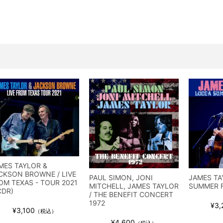
ス / 2023年8月4日 ドイツ W.O.A. 公演 FHD 完全収録！
イア・ヒープ / 2023年8月3日 ドイツ W.O.A. 公演 FHD 完全収録！
ニー / 1979年5月8+9日 コロラド州 2公演 SBD 完全収録！
FB / 2024年7月28日 フジロック’24公演 超高音質AI-SBD！
ーニング / 2024年4月22日 英リーズ公演 超高音質IEM+Aud！
ー・ジョエル / 2024年3月24日 100Aniv. 米M.S.G公演 完全収録！
/ 2024年6月3日 カーディフ公演 IEM/AUD 完全収録！
ーピオンズ / 2024年6月15日 リスボン公演 FHD 完全収録！
スキン / 2024年6月9日 ドイツ ROCK AM RING 公演 FHD 完全収録！
・ギャラガー / 2024年6月1日 英国シェフィールド公演 完全収録！
ス / 2023年8月4日 ドイツ W.O.A. 公演 FHD 完全収録！
MES TAYLOR &
イア・ヒープ / 2023年8月3日 ドイツ W.O.A. 公演 FHD 完全収録！
CKSON BROWNE / LIVE
PAUL SIMON, JONI
JAMES TA
ニー / 1979年5月8+9日 コロラド州 2公演 SBD 完全収録！
OM TEXAS - TOUR 2021
MITCHELL, JAMES TAYLOR
SUMMER F
CDR)
/ THE BENEFIT CONCERT
1972
¥3,
¥3,100
（税込）
¥4,600
（税込）