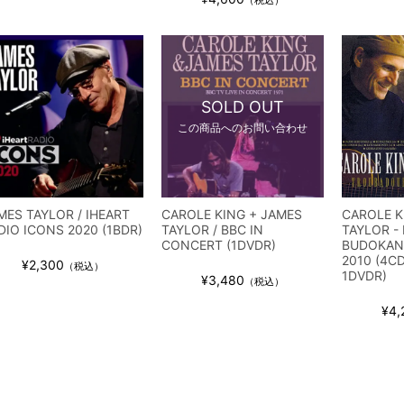
SOLD OUT
この商品へのお問い合わせ
MES TAYLOR / IHEART
CAROLE KING + JAMES
CAROLE K
DIO ICONS 2020 (1BDR)
TAYLOR / BBC IN
TAYLOR - 
CONCERT (1DVDR)
BUDOKAN
2010 (4C
¥2,300
（税込）
1DVDR)
¥3,480
（税込）
¥4,