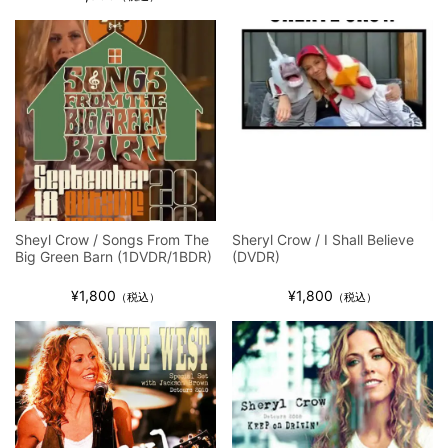
ウォーニング / 2024年4月22日 英リーズ公演 超高音質
IEM+Aud！
*NEW RELEASE (最新約3ヶ月)
2024.6.24
ビリー・ジョエル / 2024年3月24日 100Aniv. 米M.S.G公演 完全
収録！
*NEW RELEASE (最新約3ヶ月)
2024.6.24
リアム・ギャラガー / 2024年6月3日 カーディフ公演 IEM/AUD 完
全収録！
*NEW RELEASE (最新約3ヶ月)
2024.6.24
スコーピオンズ / 2024年6月15日 リスボン公演 FHD 完全収録！
*NEW RELEASE (最新約3ヶ月)
2024.6.20
Sheyl Crow / Songs From The
Sheryl Crow / I Shall Believe
マネスキン / 2024年6月9日 ドイツ ROCK AM RING 公演 FHD 完
Big Green Barn (1DVDR/1BDR)
(DVDR)
全収録！
¥1,800
¥1,800
（税込）
（税込）
*NEW RELEASE (最新約3ヶ月)
2024.6.9
リアム・ギャラガー / 2024年6月1日 英国シェフィールド公演 完
全収録！
*NEW RELEASE (最新約3ヶ月)
2024.6.9
メガデス / 2023年8月4日 ドイツ W.O.A. 公演 FHD 完全収録！
*NEW RELEASE (最新約3ヶ月)
2024.6.9
ユーライア・ヒープ / 2023年8月3日 ドイツ W.O.A. 公演 FHD 完