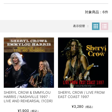
全収録！
*NEW RELEASE (最新約3ヶ月)
2024.6.24
対象商品：6件
スコーピオンズ / 2024年6月15日 リスボン公演 FHD 完全収録！
*NEW RELEASE (最新約3ヶ月)
2024.6.20
マネスキン / 2024年6月9日 ドイツ ROCK AM RING 公演 FHD 完
表示切替
全収録！
*NEW RELEASE (最新約3ヶ月)
2024.6.9
リアム・ギャラガー / 2024年6月1日 英国シェフィールド公演 完
全収録！
*NEW RELEASE (最新約3ヶ月)
2024.6.9
メガデス / 2023年8月4日 ドイツ W.O.A. 公演 FHD 完全収録！
*NEW RELEASE (最新約3ヶ月)
2024.6.9
ユーライア・ヒープ / 2023年8月3日 ドイツ W.O.A. 公演 FHD 完
全収録！
*NEW RELEASE (最新約3ヶ月)
2024.6.9
ジャーニー / 1979年5月8+9日 コロラド州 2公演 SBD 完全収録！
SHERYL CROW & EMMYLOU
SHERYL CROW / LIVE FROM
*NEW RELEASE (最新約3ヶ月)
2024.11.9
HARRIS / NASHVILLE 1997 :
EAST COAST 1997
NGHFB / 2024年7月28日 フジロック’24公演 超高音質AI-SBD！
LIVE AND REHEARSAL (1CDR)
¥3,280
*NEW RELEASE (最新約3ヶ月)
2024.8.24
（税込）
¥1,900
（税込）