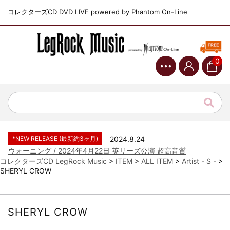
コレクターズCD DVD LIVE powered by Phantom On-Line
0
*NEW RELEASE (最新約3ヶ月)
2024.6.9
ジャーニー / 1979年5月8+9日 コロラド州 2公演 SBD 完全収録！
*NEW RELEASE (最新約3ヶ月)
2024.11.9
NGHFB / 2024年7月28日 フジロック’24公演 超高音質AI-SBD！
*NEW RELEASE (最新約3ヶ月)
2024.8.24
ウォーニング / 2024年4月22日 英リーズ公演 超高音質
IEM+Aud！
コレクターズCD LegRock Music
>
ITEM
>
ALL ITEM
>
Artist - S -
>
SHERYL CROW
*NEW RELEASE (最新約3ヶ月)
2024.6.24
ビリー・ジョエル / 2024年3月24日 100Aniv. 米M.S.G公演 完全
収録！
*NEW RELEASE (最新約3ヶ月)
2024.6.24
SHERYL CROW
リアム・ギャラガー / 2024年6月3日 カーディフ公演 IEM/AUD 完