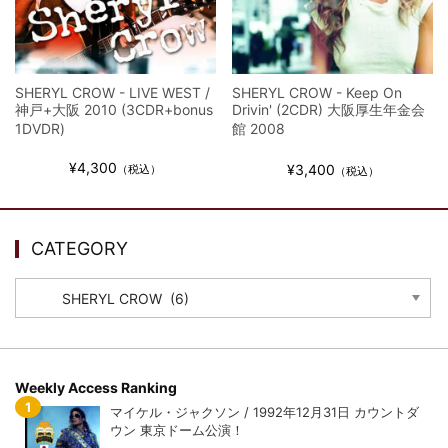
全収録！
*NEW RELEASE (最新約3ヶ月)
2024.6.9
ジャーニー / 1979年5月8+9日 コロラド州 2公演 SBD 完全収録！
SHERYL CROW - LIVE WEST /
SHERYL CROW - Keep On
神戸+大阪 2010 (3CDR+bonus
Drivin' (2CDR) 大阪厚生年金会
1DVDR)
館 2008
¥4,300
¥3,400
（税込）
（税込）
CATEGORY
CATEGORY
Weekly Access Ranking
マイケル・ジャクソン / 1992年12月31日 カウントダ
ウン 東京ドーム公演！