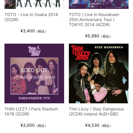
TOTO - Live In Osaka 2014
TOTO / Live In Kourakuen
(2CDR)
35th Anniversary Tour /
TOKYO 2014 (4CDR)
¥3,400
（税込）
¥5,980
（税込）
SOLD OUT
この商品へのお問い合わせ
THIN LIZZY / Paris Stadium
Thin Lizzy / Stay Dangerous
1978 (2CDR)
(2CDR) Ireland AUD+SBD
¥3,000
¥4,530
（税込）
（税込）