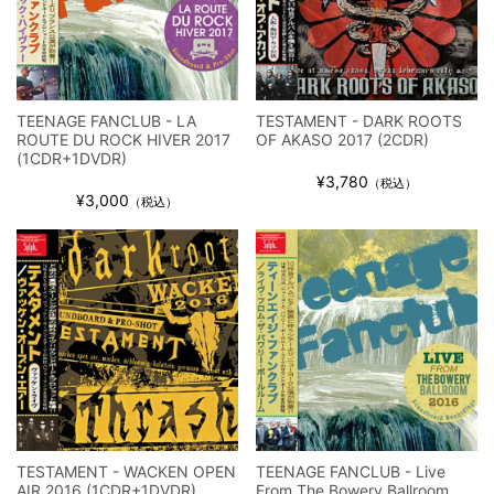
TEENAGE FANCLUB - LA
TESTAMENT - DARK ROOTS
ROUTE DU ROCK HIVER 2017
OF AKASO 2017 (2CDR)
(1CDR+1DVDR)
¥3,780
（税込）
¥3,000
（税込）
TESTAMENT - WACKEN OPEN
TEENAGE FANCLUB - Live
AIR 2016 (1CDR+1DVDR)
From The Bowery Ballroom