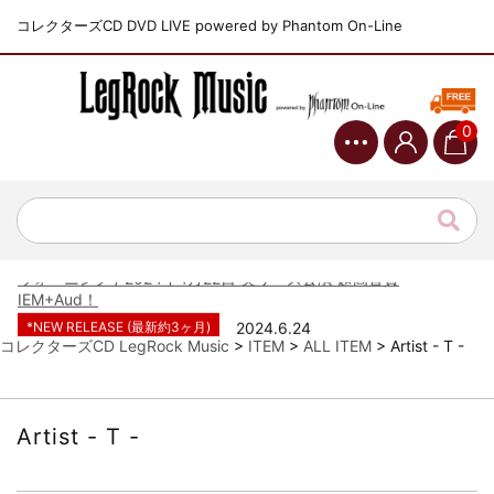
コレクターズCD DVD LIVE powered by Phantom On-Line
0
*NEW RELEASE (最新約3ヶ月)
2024.6.9
ジャーニー / 1979年5月8+9日 コロラド州 2公演 SBD 完全収録！
*NEW RELEASE (最新約3ヶ月)
2024.11.9
NGHFB / 2024年7月28日 フジロック’24公演 超高音質AI-SBD！
*NEW RELEASE (最新約3ヶ月)
2024.8.24
ウォーニング / 2024年4月22日 英リーズ公演 超高音質
IEM+Aud！
*NEW RELEASE (最新約3ヶ月)
2024.6.24
ビリー・ジョエル / 2024年3月24日 100Aniv. 米M.S.G公演 完全
コレクターズCD LegRock Music
>
ITEM
>
ALL ITEM
>
Artist - T -
収録！
*NEW RELEASE (最新約3ヶ月)
2024.6.24
リアム・ギャラガー / 2024年6月3日 カーディフ公演 IEM/AUD 完
Artist - T -
全収録！
*NEW RELEASE (最新約3ヶ月)
2024.6.24