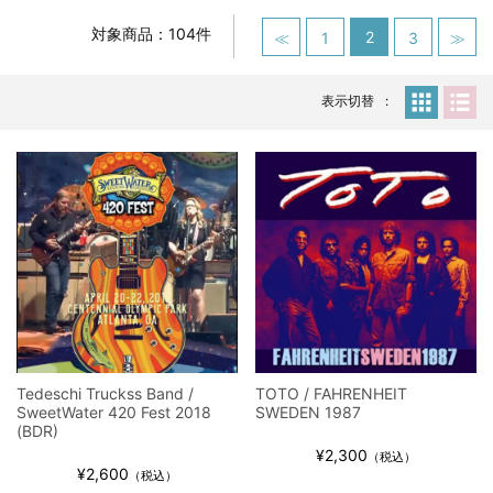
スコーピオンズ / 2024年6月15日 リスボン公演 FHD 完全収録！
*NEW RELEASE (最新約3ヶ月)
2024.6.20
対象商品：104件
2
≪
1
3
≫
マネスキン / 2024年6月9日 ドイツ ROCK AM RING 公演 FHD 完
全収録！
表示切替
*NEW RELEASE (最新約3ヶ月)
2024.6.9
リアム・ギャラガー / 2024年6月1日 英国シェフィールド公演 完
全収録！
*NEW RELEASE (最新約3ヶ月)
2024.6.9
メガデス / 2023年8月4日 ドイツ W.O.A. 公演 FHD 完全収録！
*NEW RELEASE (最新約3ヶ月)
2024.6.9
ユーライア・ヒープ / 2023年8月3日 ドイツ W.O.A. 公演 FHD 完
全収録！
*NEW RELEASE (最新約3ヶ月)
2024.6.9
ジャーニー / 1979年5月8+9日 コロラド州 2公演 SBD 完全収録！
*NEW RELEASE (最新約3ヶ月)
2024.11.9
NGHFB / 2024年7月28日 フジロック’24公演 超高音質AI-SBD！
Tedeschi Truckss Band /
TOTO / FAHRENHEIT
SweetWater 420 Fest 2018
SWEDEN 1987
*NEW RELEASE (最新約3ヶ月)
2024.8.24
(BDR)
ウォーニング / 2024年4月22日 英リーズ公演 超高音質
¥2,300
（税込）
IEM+Aud！
¥2,600
（税込）
*NEW RELEASE (最新約3ヶ月)
2024.6.24