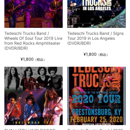
ジャーニー / 1979年5月8+9日 コロラド州 2公演 SBD 完全収録！
Tedeschi Trucks Band /
Tedeschi Trucks Band / Signs
Wheels Of Soul Tour 2019 Live
Tour 2019 in Los Angeles
from Red Rocks Amphtiteater
(DVDR/BDR)
(DVDR/BDR)
¥1,800
（税込）
¥1,800
（税込）