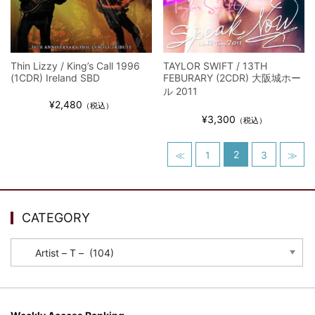
Thin Lizzy / King’s Call 1996
TAYLOR SWIFT / 13TH
(1CDR) Ireland SBD
FEBURARY (2CDR) 大阪城ホー
ル 2011
¥2,480
（税込）
¥3,300
（税込）
2
≪
1
3
≫
CATEGORY
CATEGORY