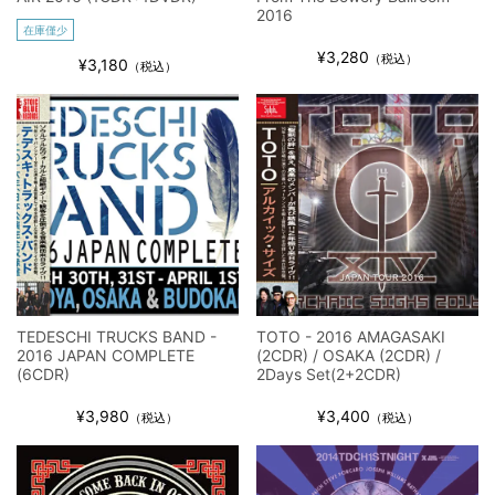
2016
在庫僅少
¥3,280
（税込）
¥3,180
（税込）
TEDESCHI TRUCKS BAND -
TOTO - 2016 AMAGASAKI
2016 JAPAN COMPLETE
(2CDR) / OSAKA (2CDR) /
(6CDR)
2Days Set(2+2CDR)
¥3,980
¥3,400
（税込）
（税込）