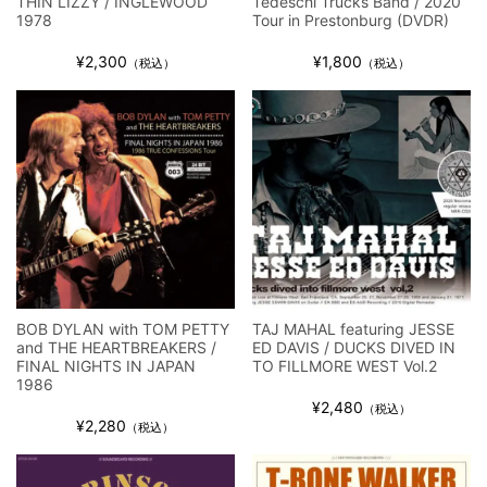
THIN LIZZY / INGLEWOOD
Tedeschi Trucks Band / 2020
1978
Tour in Prestonburg (DVDR)
¥2,300
¥1,800
（税込）
（税込）
BOB DYLAN with TOM PETTY
TAJ MAHAL featuring JESSE
and THE HEARTBREAKERS /
ED DAVIS / DUCKS DIVED IN
FINAL NIGHTS IN JAPAN
TO FILLMORE WEST Vol.2
1986
¥2,480
（税込）
¥2,280
（税込）