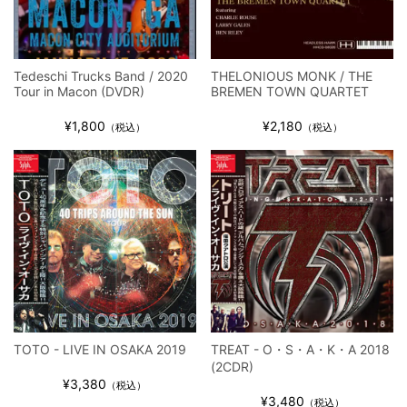
Tedeschi Trucks Band / 2020
THELONIOUS MONK / THE
Tour in Macon (DVDR)
BREMEN TOWN QUARTET
¥1,800
¥2,180
（税込）
（税込）
TOTO - LIVE IN OSAKA 2019
TREAT - O・S・A・K・A 2018
(2CDR)
¥3,380
（税込）
¥3,480
（税込）