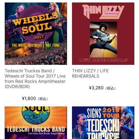
ビリー・ジョエル / 2024年3月24日 100Aniv. 米M.S.G公演 完全
収録！
*NEW RELEASE (最新約3ヶ月)
2024.6.24
リアム・ギャラガー / 2024年6月3日 カーディフ公演 IEM/AUD 完
全収録！
*NEW RELEASE (最新約3ヶ月)
2024.6.24
スコーピオンズ / 2024年6月15日 リスボン公演 FHD 完全収録！
*NEW RELEASE (最新約3ヶ月)
2024.6.20
マネスキン / 2024年6月9日 ドイツ ROCK AM RING 公演 FHD 完
全収録！
Tedeschi Truckss Band /
THIN LIZZY / LIFE
Wheels of Soul Tour 2017 Live
REHEARSALS
*NEW RELEASE (最新約3ヶ月)
2024.6.9
from Red Rocks Amphitheater
リアム・ギャラガー / 2024年6月1日 英国シェフィールド公演 完
(DVDR/BDR)
¥3,280
（税込）
全収録！
¥1,800
*NEW RELEASE (最新約3ヶ月)
2024.6.9
（税込）
メガデス / 2023年8月4日 ドイツ W.O.A. 公演 FHD 完全収録！
*NEW RELEASE (最新約3ヶ月)
2024.6.9
ユーライア・ヒープ / 2023年8月3日 ドイツ W.O.A. 公演 FHD 完
全収録！
*NEW RELEASE (最新約3ヶ月)
2024.6.9