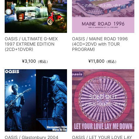
この商品へのお問い合わせ
OASIS / ULTIMATE G-MEX
OASIS / MAINE ROAD 1996
1997 EXTREME EDITION
(4CD+2DVD with TOUR
(2CD+1DVDR)
PROGRAM)
¥3,100
¥11,800
（税込）
（税込）
SOLD OUT
この商品へのお問い合わせ
OASIS / Glastonbury 2004
OASIS / LET YOUR LOVE LAY