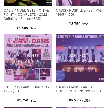
OASIS / NOEL GETS TO THE
OASIS / ROSKILDE FESTIVAL
POINT - COMPLETE - 2022
1995 (1CD)
Definiteve Edition (3CD)
¥3,750
（税込）
¥3,860
（税込）
SOLD OUT
SOLD OUT
この商品へのお問い合わせ
この商品へのお問い合わせ
OASIS / IS PARIS BURNING ?
OASIS / OASIS' EARL'S
1995 (1CD)
COURT RETURNS 1997 (6CD)
¥3,750
¥9,980
（税込）
（税込）