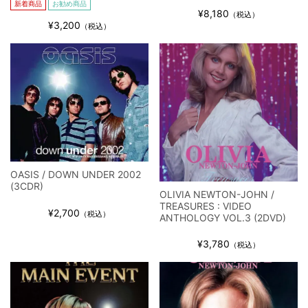
新着商品
お勧め商品
¥8,180
ビリー・ジョエル / 2024年3月24日 100Aniv. 米M.S.G公演 完全
（税込）
¥3,200
収録！
（税込）
*NEW RELEASE (最新約3ヶ月)
2024.6.24
リアム・ギャラガー / 2024年6月3日 カーディフ公演 IEM/AUD 完
全収録！
*NEW RELEASE (最新約3ヶ月)
2024.6.24
スコーピオンズ / 2024年6月15日 リスボン公演 FHD 完全収録！
*NEW RELEASE (最新約3ヶ月)
2024.6.20
マネスキン / 2024年6月9日 ドイツ ROCK AM RING 公演 FHD 完
全収録！
*NEW RELEASE (最新約3ヶ月)
2024.6.9
OASIS / DOWN UNDER 2002
(3CDR)
リアム・ギャラガー / 2024年6月1日 英国シェフィールド公演 完
OLIVIA NEWTON-JOHN /
全収録！
TREASURES : VIDEO
¥2,700
（税込）
ANTHOLOGY VOL.3 (2DVD)
*NEW RELEASE (最新約3ヶ月)
2024.6.9
メガデス / 2023年8月4日 ドイツ W.O.A. 公演 FHD 完全収録！
¥3,780
（税込）
*NEW RELEASE (最新約3ヶ月)
2024.6.9
ユーライア・ヒープ / 2023年8月3日 ドイツ W.O.A. 公演 FHD 完
全収録！
*NEW RELEASE (最新約3ヶ月)
2024.6.9