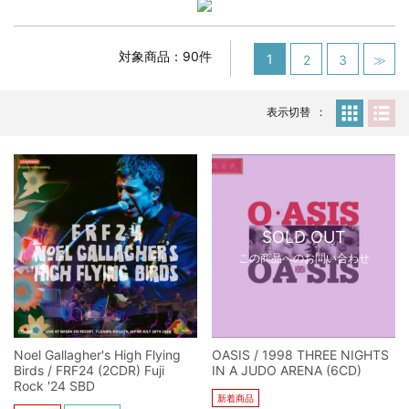
スコーピオンズ / 2024年6月15日 リスボン公演 FHD 完全収録！
*NEW RELEASE (最新約3ヶ月)
2024.6.20
マネスキン / 2024年6月9日 ドイツ ROCK AM RING 公演 FHD 完
対象商品：90件
1
2
3
≫
全収録！
*NEW RELEASE (最新約3ヶ月)
2024.6.9
リアム・ギャラガー / 2024年6月1日 英国シェフィールド公演 完
表示切替
全収録！
*NEW RELEASE (最新約3ヶ月)
2024.6.9
メガデス / 2023年8月4日 ドイツ W.O.A. 公演 FHD 完全収録！
*NEW RELEASE (最新約3ヶ月)
2024.6.9
ユーライア・ヒープ / 2023年8月3日 ドイツ W.O.A. 公演 FHD 完
全収録！
SOLD OUT
*NEW RELEASE (最新約3ヶ月)
2024.6.9
この商品へのお問い合わせ
ジャーニー / 1979年5月8+9日 コロラド州 2公演 SBD 完全収録！
*NEW RELEASE (最新約3ヶ月)
2024.11.9
NGHFB / 2024年7月28日 フジロック’24公演 超高音質AI-SBD！
*NEW RELEASE (最新約3ヶ月)
2024.8.24
Noel Gallagher's High Flying
OASIS / 1998 THREE NIGHTS
ウォーニング / 2024年4月22日 英リーズ公演 超高音質
Birds / FRF24 (2CDR) Fuji
IN A JUDO ARENA (6CD)
IEM+Aud！
Rock '24 SBD
新着商品
*NEW RELEASE (最新約3ヶ月)
2024.6.24