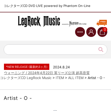
コレクターズCD DVD LIVE powered by Phantom On-Line
0
*NEW RELEASE (最新約3ヶ月)
2024.6.9
ジャーニー / 1979年5月8+9日 コロラド州 2公演 SBD 完全収録！
*NEW RELEASE (最新約3ヶ月)
2024.11.9
NGHFB / 2024年7月28日 フジロック’24公演 超高音質AI-SBD！
*NEW RELEASE (最新約3ヶ月)
2024.8.24
ウォーニング / 2024年4月22日 英リーズ公演 超高音質
IEM+Aud！
*NEW RELEASE (最新約3ヶ月)
2024.6.24
ビリー・ジョエル / 2024年3月24日 100Aniv. 米M.S.G公演 完全
コレクターズCD LegRock Music
>
ITEM
>
ALL ITEM
>
Artist - O -
収録！
*NEW RELEASE (最新約3ヶ月)
2024.6.24
リアム・ギャラガー / 2024年6月3日 カーディフ公演 IEM/AUD 完
Artist - O -
全収録！
*NEW RELEASE (最新約3ヶ月)
2024.6.24