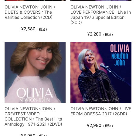
OLIVIA NEWTON-JOHN /
OLIVIA NEWTON-JOHN /
DUETS & COVERS : The
LOVE PERFORMANCE : Live In
Rarities Collection (2CD)
Japan 1976 Special Edition
(2CD)
¥2,580
（税込）
¥2,280
（税込）
OLIVIA NEWTON-JOHN /
OLIVIA NEWTON-JOHN / LIVE
GREATEST VIDEO
FROM ODESSA 2017 (2CDR)
COLLECTION : The Best Hits
Anthology 1971-2021 (2DVD)
¥2,980
（税込）
¥3,950