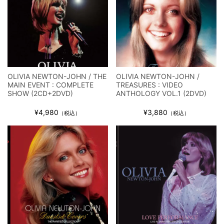
ジャーニー / 1979年5月8+9日 コロラド州 2公演 SBD 完全収録！
OLIVIA NEWTON-JOHN / THE
OLIVIA NEWTON-JOHN /
MAIN EVENT : COMPLETE
TREASURES : VIDEO
SHOW (2CD+2DVD)
ANTHOLOGY VOL.1 (2DVD)
¥4,980
¥3,880
（税込）
（税込）