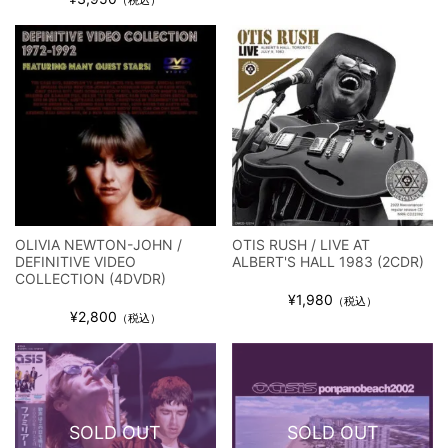
（税込）
OLIVIA NEWTON-JOHN /
OTIS RUSH / LIVE AT
DEFINITIVE VIDEO
ALBERT'S HALL 1983 (2CDR)
COLLECTION (4DVDR)
¥1,980
（税込）
¥2,800
（税込）
SOLD OUT
SOLD OUT