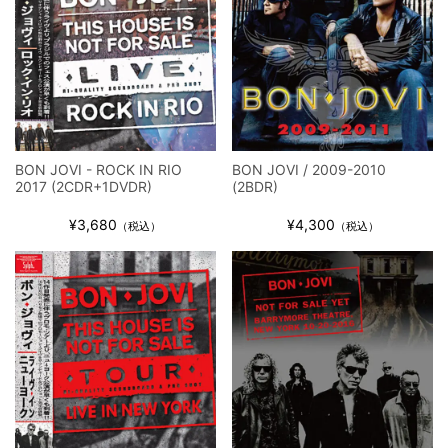
BON JOVI - ROCK IN RIO
BON JOVI / 2009-2010
2017 (2CDR+1DVDR)
(2BDR)
¥3,680
¥4,300
（税込）
（税込）