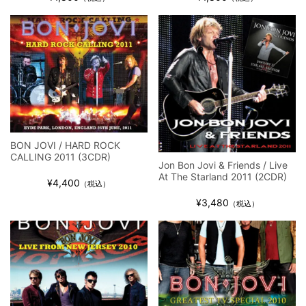
BON JOVI / HARD ROCK
CALLING 2011 (3CDR)
Jon Bon Jovi & Friends / Live
At The Starland 2011 (2CDR)
¥4,400
（税込）
¥3,480
（税込）