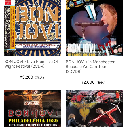
BON JOVI - Live From Isle Of
BON JOVI / in Manchester:
Wight Festival (2CDR)
Because We Can Tour
(2DVDR)
¥3,200
（税込）
¥2,600
（税込）