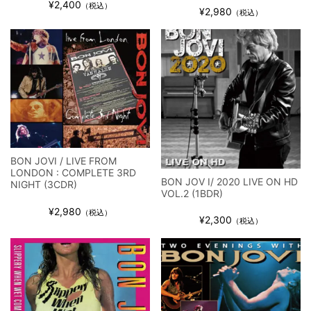
¥2,400
（税込）
¥2,980
（税込）
ビリー・ジョエル / 2024年3月24日 100Aniv. 米M.S.G公演 完全
収録！
*NEW RELEASE (最新約3ヶ月)
2024.6.24
リアム・ギャラガー / 2024年6月3日 カーディフ公演 IEM/AUD 完
全収録！
*NEW RELEASE (最新約3ヶ月)
2024.6.24
スコーピオンズ / 2024年6月15日 リスボン公演 FHD 完全収録！
*NEW RELEASE (最新約3ヶ月)
2024.6.20
マネスキン / 2024年6月9日 ドイツ ROCK AM RING 公演 FHD 完
全収録！
BON JOVI / LIVE FROM
LONDON : COMPLETE 3RD
*NEW RELEASE (最新約3ヶ月)
2024.6.9
BON JOV I/ 2020 LIVE ON HD
NIGHT (3CDR)
リアム・ギャラガー / 2024年6月1日 英国シェフィールド公演 完
VOL.2 (1BDR)
全収録！
¥2,980
（税込）
¥2,300
*NEW RELEASE (最新約3ヶ月)
2024.6.9
（税込）
メガデス / 2023年8月4日 ドイツ W.O.A. 公演 FHD 完全収録！
*NEW RELEASE (最新約3ヶ月)
2024.6.9
ユーライア・ヒープ / 2023年8月3日 ドイツ W.O.A. 公演 FHD 完
全収録！
*NEW RELEASE (最新約3ヶ月)
2024.6.9