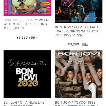
ジャーニー / 1979年5月8+9日 コロラド州 2公演 SBD 完全収録！
BON JOVI / SLIPPERY WHEN
WET COMPLETE SESSIONS
BON JOVI / KEEP THE FAITH :
1986 (3CDR)
TWO EVENINGS WITH BON
JOVI 1992 (4CDR)
¥3,280
（税込）
¥3,280
（税込）
Bon Jovi / On A Night Like
BON JOVI / YOYOGI 1993