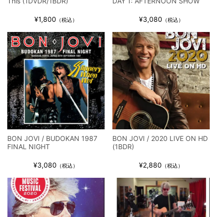
This (1DVDR/1BDR)
DAY 1: AFTERNOON SHOW
¥1,800
¥3,080
（税込）
（税込）
BON JOVI / BUDOKAN 1987
BON JOVI / 2020 LIVE ON HD
FINAL NIGHT
(1BDR)
¥3,080
¥2,880
（税込）
（税込）