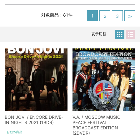
スコーピオンズ / 2024年6月15日 リスボン公演 FHD 完全収録！
*NEW RELEASE (最新約3ヶ月)
2024.6.20
対象商品：81件
マネスキン / 2024年6月9日 ドイツ ROCK AM RING 公演 FHD 完
1
2
3
≫
全収録！
*NEW RELEASE (最新約3ヶ月)
2024.6.9
表示切替
リアム・ギャラガー / 2024年6月1日 英国シェフィールド公演 完
全収録！
*NEW RELEASE (最新約3ヶ月)
2024.6.9
メガデス / 2023年8月4日 ドイツ W.O.A. 公演 FHD 完全収録！
*NEW RELEASE (最新約3ヶ月)
2024.6.9
ユーライア・ヒープ / 2023年8月3日 ドイツ W.O.A. 公演 FHD 完
全収録！
*NEW RELEASE (最新約3ヶ月)
2024.6.9
ジャーニー / 1979年5月8+9日 コロラド州 2公演 SBD 完全収録！
*NEW RELEASE (最新約3ヶ月)
2024.11.9
NGHFB / 2024年7月28日 フジロック’24公演 超高音質AI-SBD！
BON JOVI / ENCORE DRIVE-
V.A. / MOSCOW MUSIC
*NEW RELEASE (最新約3ヶ月)
2024.8.24
IN NIGHTS 2021 (1BDR)
PEACE FESTIVAL :
ウォーニング / 2024年4月22日 英リーズ公演 超高音質
BROADCAST EDITION
IEM+Aud！
お勧め商品
(2DVDR)
*NEW RELEASE (最新約3ヶ月)
2024.6.24