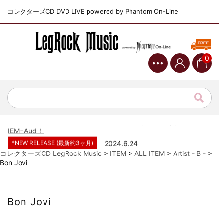
コレクターズCD DVD LIVE powered by Phantom On-Line
0
*NEW RELEASE (最新約3ヶ月)
2024.6.9
ジャーニー / 1979年5月8+9日 コロラド州 2公演 SBD 完全収録！
*NEW RELEASE (最新約3ヶ月)
2024.11.9
NGHFB / 2024年7月28日 フジロック’24公演 超高音質AI-SBD！
*NEW RELEASE (最新約3ヶ月)
2024.8.24
ウォーニング / 2024年4月22日 英リーズ公演 超高音質
IEM+Aud！
*NEW RELEASE (最新約3ヶ月)
2024.6.24
ビリー・ジョエル / 2024年3月24日 100Aniv. 米M.S.G公演 完全
コレクターズCD LegRock Music
>
ITEM
>
ALL ITEM
>
Artist - B -
>
収録！
Bon Jovi
*NEW RELEASE (最新約3ヶ月)
2024.6.24
リアム・ギャラガー / 2024年6月3日 カーディフ公演 IEM/AUD 完
全収録！
Bon Jovi
*NEW RELEASE (最新約3ヶ月)
2024.6.24