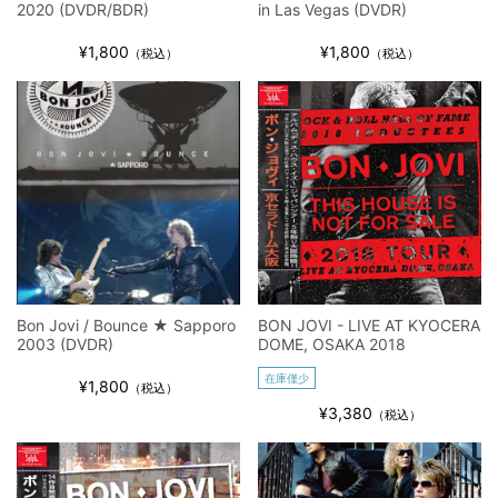
2020 (DVDR/BDR)
in Las Vegas (DVDR)
¥1,800
¥1,800
（税込）
（税込）
Bon Jovi / Bounce ★ Sapporo
BON JOVI - LIVE AT KYOCERA
2003 (DVDR)
DOME, OSAKA 2018
在庫僅少
¥1,800
（税込）
¥3,380
（税込）